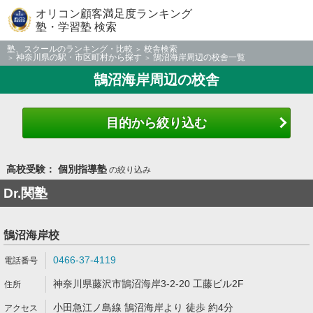
オリコン顧客満足度ランキング
塾・学習塾 検索
塾、スクールのランキング・比較
校舎検索
神奈川県の駅・市区町村から探す
鵠沼海岸周辺の校舎一覧
鵠沼海岸周辺の校舎
目的から絞り込む
高校受験： 個別指導塾
の絞り込み
Dr.関塾
鵠沼海岸校
0466-37-4119
神奈川県藤沢市鵠沼海岸3-2-20 工藤ビル2F
小田急江ノ島線 鵠沼海岸より 徒歩 約4分