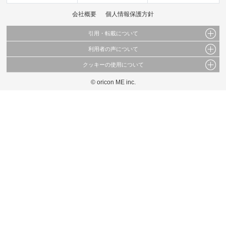
会社概要
個人情報保護方針
引用・転載について
利用者の声について
当サイトで公開されている情報（文字、写真、イラスト、画像データ等）及びこれらの配
置・編集および構造などについての著作権は株式会社oricon MEに帰属しております。
クッキーの使用について
当サイトに掲載している内容はすべてサービスの利用者が提出された見解・感想です。
これらの情報を権利者の許可なく無断転載・複製などの二次利用を行うことは固く禁じて
弊社が内容について正確性を含め一切保証するものではありません。
おります。
© oricon ME inc.
このサイトでは Cookie を使用して、ユーザーに合わせたコンテンツや広告の表示、ソー
弊社の見解・ 意見ではないことをご理解いただいた上でご覧ください。
シャル メディア機能の提供、広告の表示回数やクリック数の測定を行っています。
また、ユーザーによるサイトの利用状況についても情報を収集し、ソーシャル メディア
や広告配信、データ解析の各パートナーに提供しています。
各パートナーは、この情報とユーザーが各パートナーに提供した他の情報や、ユーザーが
各パートナーのサービスを使用したときに収集した他の情報を組み合わせて使用すること
があります。