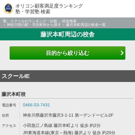
オリコン顧客満足度ランキング
塾・学習塾 検索
塾、スクールのランキング・比較
校舎検索
神奈川県の駅・市区町村から探す
藤沢本町周辺の校舎一覧
藤沢本町周辺の校舎
目的から絞り込む
スクールIE
藤沢本町校
0466-53-7431
神奈川県藤沢市藤沢3-1-11 第一デンドービル2F
小田急江ノ島線 藤沢本町より 徒歩 約2分
JR東海道本線(東京～熱海) 藤沢より 徒歩 約20分