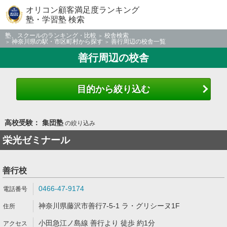
オリコン顧客満足度ランキング
塾・学習塾 検索
塾、スクールのランキング・比較
校舎検索
神奈川県の駅・市区町村から探す
善行周辺の校舎一覧
善行周辺の校舎
目的から絞り込む
高校受験： 集団塾
の絞り込み
栄光ゼミナール
善行校
0466-47-9174
神奈川県藤沢市善行7-5-1 ラ・グリシーヌ1F
小田急江ノ島線 善行より 徒歩 約1分