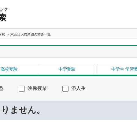
ング
索
検索
六会日大前周辺の校舎一覧
高校受験
中学受験
中学生 学習
塾
映像授業
浪人生
ありません。