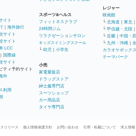
レジャー
スポーツ&ヘルス
映画館
サイト
フィットネスクラブ
└
北海道
｜
東北
行
｜
海外旅行
24時間ジム
└
甲信越・北陸
較サイト
リラクゼーションサロン
└
近畿
｜
中国・
較サイト
キッズスイミングスクール
└
九州・沖縄
｜
 LCC
└
幼児
｜
小学生
カラオケボック
｜
国際線
テーマパーク
較サイト
小売
ビティ予約サイト
家電量販店
海外
ドラッグストア
紳士服専門店
ス利用
スーツショップ
用
カー用品店
タイヤ専門店
ースリリース
個人情報保護方針
お問い合わせ
引用・転載について
求人情報