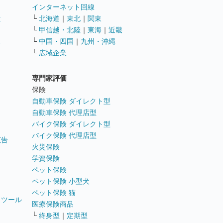
インターネット回線
遣
└
北海道
｜
東北
｜
関東
└
甲信越・北陸
｜
東海
｜
近畿
ス
└
中国・四国
｜
九州・沖縄
└
広域企業
専門家評価
ト
保険
自動車保険 ダイレクト型
自動車保険 代理店型
バイク保険 ダイレクト型
バイク保険 代理店型
広告
火災保険
学資保険
ペット保険
ペット保険 小型犬
ペット保険 猫
トツール
医療保険商品
└
終身型
｜
定期型