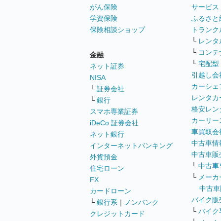
がん保険
サービス
学資保険
ふるさと
保険相談ショップ
トランク
└
レンタ
└
コンテ
金融
└
宅配型
ネット証券
引越し会
NISA
カーシェ
└
証券会社
レンタカ
└
銀行
格安レン
スマホ専業証券
カーリー
iDeCo 証券会社
車買取会
ネット銀行
中古車情
インターネットバンキング
中古車販
外貨預金
└
中古車
住宅ローン
└
メーカ
FX
中古車
カードローン
バイク販
└
銀行系
｜
ノンバンク
└
バイク
クレジットカード