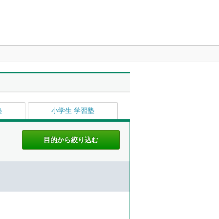
塾
小学生 学習塾