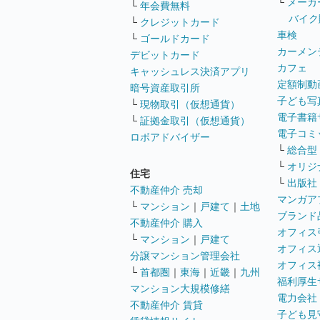
└
メーカ
└
年会費無料
バイク
└
クレジットカード
車検
└
ゴールドカード
カーメン
デビットカード
カフェ
キャッシュレス決済アプリ
定額制動
暗号資産取引所
子ども写
└
現物取引（仮想通貨）
電子書籍
└
証拠金取引（仮想通貨）
電子コミ
ロボアドバイザー
└
総合型
└
オリジ
住宅
└
出版社
不動産仲介 売却
マンガア
└
マンション
｜
戸建て
｜
土地
ブランド
不動産仲介 購入
オフィス
└
マンション
｜
戸建て
オフィス
分譲マンション管理会社
オフィス
└
首都圏
｜
東海
｜
近畿
｜
九州
福利厚生
マンション大規模修繕
電力会社
不動産仲介 賃貸
子ども見