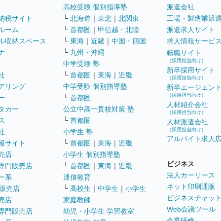
高校受験 個別指導塾
派遣会社
納税サイト
└
北海道
｜
東北
｜
北関東
工場・製造業派
ルーム
└
首都圏
｜
甲信越・北陸
派遣求人サイト
ル収納スペース
└
東海
｜
近畿
｜
中国・四国
求人情報サービ
ナ
└
九州・沖縄
転職サイト
（採用担当向け）
中学受験 塾
新卒採用サイト
社
└
首都圏
｜
東海
｜
近畿
（採用担当向け）
アリング
中学受験 個別指導塾
新卒エージェン
（採用担当向け）
ー
└
首都圏
人材紹介会社
タカー
公立中高一貫校対策 塾
（採用担当向け）
ス
└
首都圏
人材派遣会社
（採用担当向け）
社
小学生 塾
アルバイト求人
報サイト
└
首都圏
｜
東海
｜
近畿
売店
小学生 個別指導塾
ビジネス
専門販売店
└
首都圏
｜
東海
｜
近畿
法人カーリース
ー系
通信教育
ネット印刷通販
販売店
└
高校生
｜
中学生
｜
小学生
ビジネスチャッ
売店
家庭教師
Web会議ツール
専門販売店
幼児・小学生 学習教室
企業研修