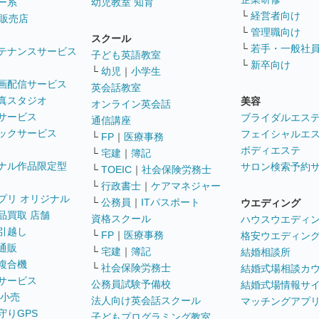
ー系
幼児教室 知育
└
経営者向け
販売店
└
管理職向け
スクール
└
若手・一般社
テナンスサービス
子ども英語教室
└
新卒向け
└
幼児
｜
小学生
画配信サービス
英会話教室
真スタジオ
美容
オンライン英会話
サービス
ブライダルエス
通信講座
ックサービス
フェイシャルエ
└
FP
｜
医療事務
ボディエステ
└
宅建
｜
簿記
ナル作品限定型
サロン検索予約
└
TOEIC
｜
社会保険労務士
└
行政書士
｜
ケアマネジャー
プリ オリジナル
└
公務員
｜
ITパスポート
ウエディング
品買取 店舗
資格スクール
ハウスウエディ
引越し
└
FP
｜
医療事務
格安ウエディン
通販
└
宅建
｜
簿記
結婚相談所
複合機
└
社会保険労務士
結婚式場相談カ
サービス
公務員試験予備校
結婚式場情報サ
 小売
法人向け英会話スクール
マッチングアプ
守りGPS
子どもプログラミング教室