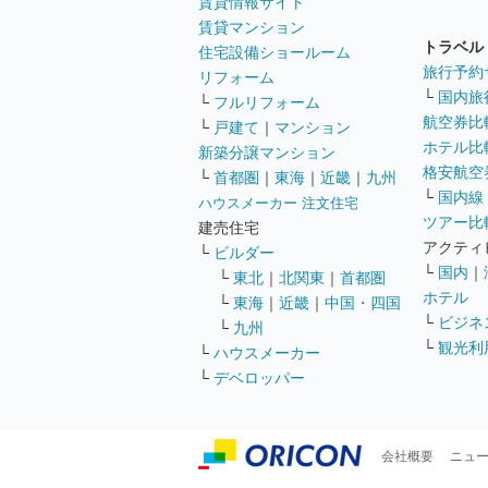
賃貸情報サイト
賃貸マンション
トラベル
住宅設備ショールーム
旅行予約
リフォーム
└
国内旅
└
フルリフォーム
航空券比
└
戸建て
｜
マンション
ホテル比
新築分譲マンション
格安航空券
└
首都圏
｜
東海
｜
近畿
｜
九州
└
国内線
ハウスメーカー 注文住宅
ツアー比
建売住宅
アクティ
└
ビルダー
└
国内
｜
└
東北
｜
北関東
｜
首都圏
ホテル
└
東海
｜
近畿
｜
中国・四国
└
ビジネ
└
九州
└
観光利
└
ハウスメーカー
└
デベロッパー
会社概要
ニュ