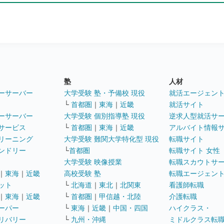
塾
人材
ーサーバー
大学受験 塾・予備校 現役
就活エージェン
└
首都圏
｜
東海
｜
近畿
就活サイト
ーサーバー
大学受験 個別指導塾 現役
逆求人型就活サ
サービス
└
首都圏
｜
東海
｜
近畿
アルバイト情報
リーニング
大学受験 難関大学特化型 現役
転職サイト
ンドリー
└
首都圏
転職サイト 女性
大学受験 映像授業
転職スカウトサ
｜
東海
｜
近畿
高校受験 塾
転職エージェン
ット
└
北海道
｜
東北
｜
北関東
看護師転職
｜
東海
｜
近畿
└
首都圏
｜
甲信越・北陸
介護転職
ーパー
└
東海
｜
近畿
｜
中国・四国
ハイクラス・
リバリー
└
九州・沖縄
ミドルクラス転