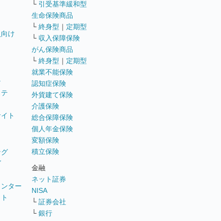
└
引受基準緩和型
生命保険商品
└
終身型
｜
定期型
員向け
└
収入保障保険
がん保険商品
└
終身型
｜
定期型
就業不能保険
テ
認知症保険
ステ
外貨建て保険
介護保険
サイト
総合保障保険
個人年金保険
変額保険
積立保険
ング
グ
金融
ネット証券
ウンター
NISA
イト
└
証券会社
リ
└
銀行