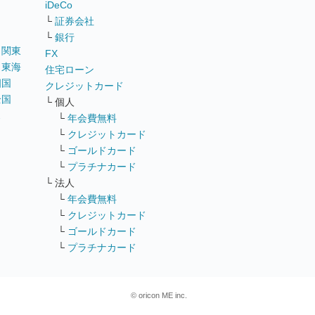
iDeCo
└
証券会社
└
銀行
｜
関東
FX
｜
東海
住宅ローン
四国
クレジットカード
全国
└ 個人
ス
└
年会費無料
└
クレジットカード
└
ゴールドカード
└
プラチナカード
└ 法人
└
年会費無料
└
クレジットカード
└
ゴールドカード
└
プラチナカード
© oricon ME inc.