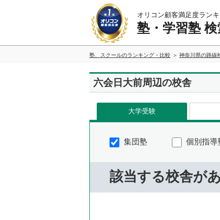
オリコン顧客満足度ランキ
塾・学習塾 検
塾、スクールのランキング・比較
神奈川県の路線
六会日大前周辺の校舎
大学受験
集団塾
個別指導
該当する校舎が