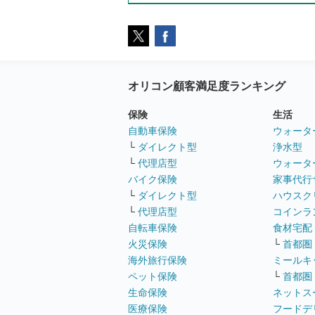
オリコン顧客満足度ランキング
保険
生活
自動車保険
ウォータ
└
ダイレクト型
浄水型
└
代理店型
ウォータ
バイク保険
家事代行
└
ダイレクト型
ハウスク
└
代理店型
コインラ
自転車保険
食材宅配
火災保険
└
首都圏
海外旅行保険
ミールキ
ペット保険
└
首都圏
生命保険
ネットス
医療保険
フードデ