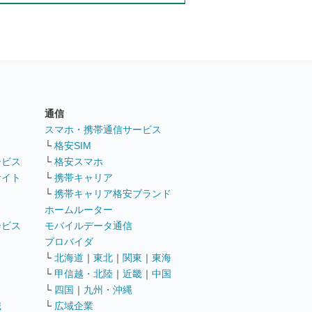
通信
ト
スマホ・携帯通信サービス
└
格安SIM
ービス
└
格安スマホ
サイト
└
携帯キャリア
└
携帯キャリア格安ブランド
ホームルーター
ービス
モバイルデータ通信
ト
プロバイダ
└
北海道
｜
東北
｜
関東
｜
東海
└
甲信越・北陸
｜
近畿
｜
中国
└
四国
｜
九州・沖縄
職
└
広域企業