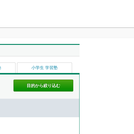
塾
小学生 学習塾