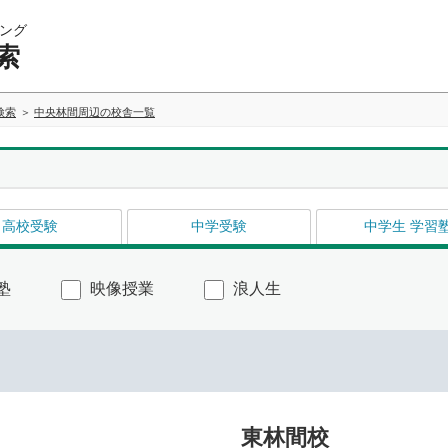
ング
索
検索
中央林間周辺の校舎一覧
高校受験
中学受験
中学生 学習
塾
映像授業
浪人生
東林間校