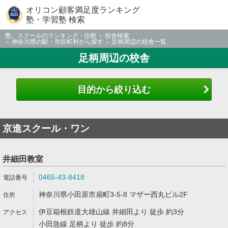
オリコン顧客満足度ランキング
塾・学習塾 検索
塾、スクールのランキング・比較
校舎検索
神奈川県の駅・市区町村から探す
足柄周辺の校舎一覧
足柄周辺の校舎
目的から絞り込む
京進スクール・ワン
井細田教室
0465-43-8418
神奈川県小田原市扇町3-5-8 マザー西丸ビル2F
伊豆箱根鉄道大雄山線 井細田より 徒歩 約3分
小田急線 足柄より 徒歩 約8分