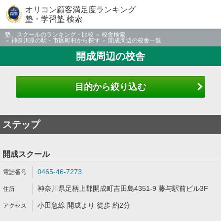
オリコン顧客満足度ランキング
塾・学習塾 検索
塾、スクールのランキング・比較
校舎検索
神奈川県の駅・市区町村から探す
開成周辺の校舎一覧
開成周辺の校舎
目的から絞り込む
ステップ
開成スクール
0465-46-7273
神奈川県足柄上郡開成町吉田島4351-9 藤与駅前ビル3F
小田急線 開成より 徒歩 約2分