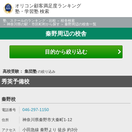
オリコン顧客満足度ランキング
塾・学習塾 検索
塾、スクールのランキング・比較
校舎検索
神奈川県の駅・市区町村から探す
秦野周辺の校舎一覧
秦野周辺の校舎
目的から絞り込む
高校受験： 集団塾
の絞り込み
秀英予備校
秦野校
046-297-1150
神奈川県秦野市大秦町1-12
小田急線 秦野より 徒歩 約3分