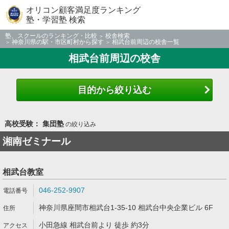
オリコン顧客満足度ランキング
塾・学習塾 検索
塾、スクールのランキング・比較
校舎検索
神奈川県の駅・市区町村から探す
相武台前周辺の校舎一覧
相武台前周辺の校舎
目的から絞り込む
高校受験： 集団塾
の絞り込み
湘南ゼミナール
相武台教室
046-252-9907
神奈川県座間市相武台1-35-10 相武台中央企業ビル 6F
小田急線 相武台前より 徒歩 約3分