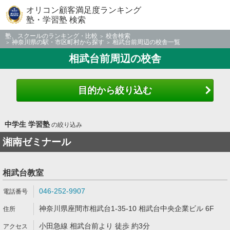
オリコン顧客満足度ランキング
塾・学習塾 検索
塾、スクールのランキング・比較
校舎検索
神奈川県の駅・市区町村から探す
相武台前周辺の校舎一覧
相武台前周辺の校舎
目的から絞り込む
中学生 学習塾
の絞り込み
湘南ゼミナール
相武台教室
046-252-9907
神奈川県座間市相武台1-35-10 相武台中央企業ビル 6F
小田急線 相武台前より 徒歩 約3分