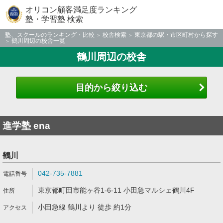
オリコン顧客満足度ランキング
塾・学習塾 検索
塾、スクールのランキング・比較
校舎検索
東京都の駅・市区町村から探す
鶴川周辺の校舎一覧
鶴川周辺の校舎
目的から絞り込む
進学塾 ena
鶴川
042-735-7881
東京都町田市能ヶ谷1-6-11 小田急マルシェ鶴川4F
小田急線 鶴川より 徒歩 約1分