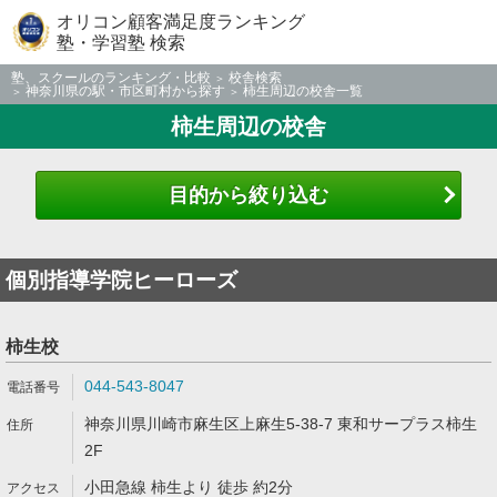
オリコン顧客満足度ランキング
塾・学習塾 検索
塾、スクールのランキング・比較
校舎検索
神奈川県の駅・市区町村から探す
柿生周辺の校舎一覧
柿生周辺の校舎
目的から絞り込む
個別指導学院ヒーローズ
柿生校
044-543-8047
神奈川県川崎市麻生区上麻生5-38-7 東和サープラス柿生
2F
小田急線 柿生より 徒歩 約2分