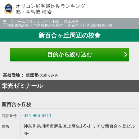
オリコン顧客満足度ランキング
塾・学習塾 検索
塾、スクールのランキング・比較
校舎検索
神奈川県の駅・市区町村から探す
新百合ヶ丘周辺の校舎一覧
新百合ヶ丘周辺の校舎
目的から絞り込む
高校受験： 集団塾
の絞り込み
栄光ゼミナール
新百合ヶ丘校
044-966-6411
神奈川県川崎市麻生区上麻生1-5-1 りそな新百合ヶ丘ビル
4F