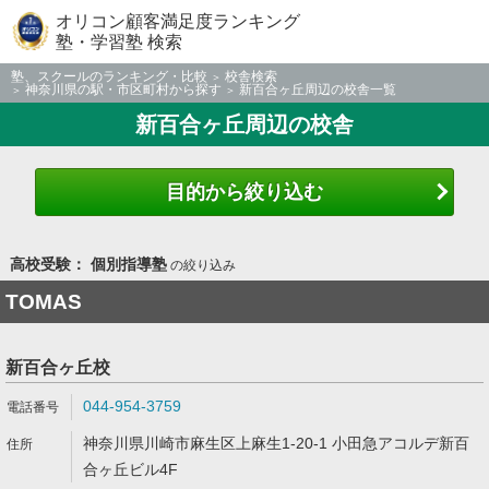
オリコン顧客満足度ランキング
塾・学習塾 検索
塾、スクールのランキング・比較
校舎検索
神奈川県の駅・市区町村から探す
新百合ヶ丘周辺の校舎一覧
新百合ヶ丘周辺の校舎
目的から絞り込む
高校受験： 個別指導塾
の絞り込み
TOMAS
新百合ヶ丘校
044-954-3759
神奈川県川崎市麻生区上麻生1-20-1 小田急アコルデ新百
合ヶ丘ビル4F