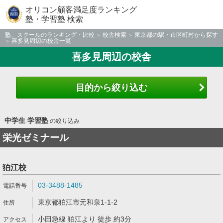
オリコン顧客満足度ランキング
塾・学習塾 検索
塾、スクールのランキング・比較
校舎検索
東京都の駅・市区町村から探す
喜多見周辺の校舎一覧
喜多見周辺の校舎
目的から絞り込む
中学生 学習塾
の絞り込み
栄光ゼミナール
狛江校
03-3488-1485
東京都狛江市元和泉1-1-2
小田急線 狛江より 徒歩 約3分