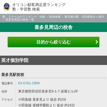
オリコン顧客満足度ランキング
塾・学習塾 検索
塾、スクールのランキング・比較
校舎検索
東京都の駅・市区町村から探す
喜多見周辺の校舎一覧
喜多見周辺の校舎
目的から絞り込む
英才個別学院
喜多見駅前校
03-5761-2909
東京都世田谷区喜多見9-1-7 栄屋ビル2F
小田急線 喜多見より 徒歩 約2分
小田急線 成城学園前より 徒歩 約16分