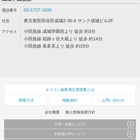
03-5727-1695
東京都世田谷区成城2-36-6 サンク成城ビル2F
小田急線 成城学園前より 徒歩 約3分
小田急線 祖師ヶ谷大蔵より 徒歩 約14分
小田急線 喜多見より 徒歩 約19分
オリコン顧客満足度調査とは
調査方法
掲載規約
お問い合わせ
会社概要
個人情報保護方針
引用・転載について
利用者の声について
当サイトで公開されている情報（文字、写真、イラスト、画像データ等）及びこれらの配