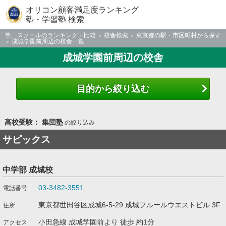
オリコン顧客満足度ランキング
塾・学習塾 検索
塾、スクールのランキング・比較
校舎検索
東京都の駅・市区町村から探す
成城学園前周辺の校舎一覧
成城学園前周辺の校舎
目的から絞り込む
高校受験： 集団塾
の絞り込み
サピックス
中学部 成城校
03-3482-3551
東京都世田谷区成城6-5-29 成城フルールウエストビル 3F
小田急線 成城学園前より 徒歩 約1分