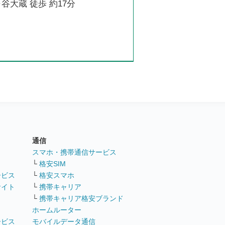
谷大蔵 徒歩 約17分
通信
ト
スマホ・携帯通信サービス
└
格安SIM
ービス
└
格安スマホ
サイト
└
携帯キャリア
└
携帯キャリア格安ブランド
ホームルーター
ービス
モバイルデータ通信