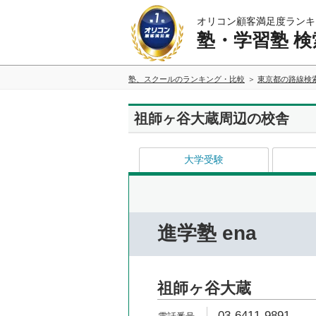
オリコン顧客満足度ランキ
塾・学習塾 検
塾、スクールのランキング・比較
東京都の路線検
祖師ヶ谷大蔵周辺の校舎
大学受験
進学塾 ena
祖師ヶ谷大蔵
03-6411-9891