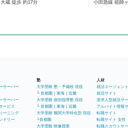
大蔵 徒歩 約17分
小田急線 祖師ヶ
塾
人材
ーサーバー
大学受験 塾・予備校 現役
就活エージェン
└
首都圏
｜
東海
｜
近畿
就活サイト
ーサーバー
大学受験 個別指導塾 現役
逆求人型就活サ
サービス
└
首都圏
｜
東海
｜
近畿
アルバイト情報
リーニング
大学受験 難関大学特化型 現役
転職サイト
ンドリー
└
首都圏
転職サイト 女性
大学受験 映像授業
転職スカウトサ