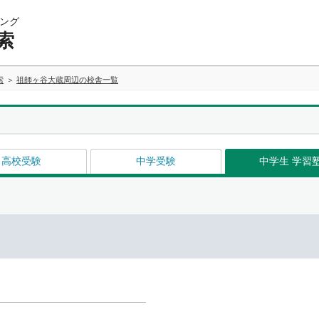
ング
索
索
祖師ヶ谷大蔵周辺の校舎一覧
高校受験
中学受験
中学生 学習