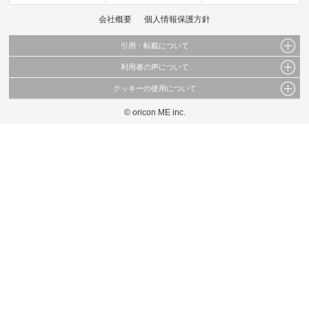
会社概要
個人情報保護方針
引用・転載について
利用者の声について
当サイトで公開されている情報（文字、写真、イラスト、画像データ等）及びこれらの配
置・編集および構造などについての著作権は株式会社oricon MEに帰属しております。
クッキーの使用について
当サイトに掲載している内容はすべてサービスの利用者が提出された見解・感想です。
これらの情報を権利者の許可なく無断転載・複製などの二次利用を行うことは固く禁じて
弊社が内容について正確性を含め一切保証するものではありません。
おります。
© oricon ME inc.
このサイトでは Cookie を使用して、ユーザーに合わせたコンテンツや広告の表示、ソー
弊社の見解・ 意見ではないことをご理解いただいた上でご覧ください。
シャル メディア機能の提供、広告の表示回数やクリック数の測定を行っています。
また、ユーザーによるサイトの利用状況についても情報を収集し、ソーシャル メディア
や広告配信、データ解析の各パートナーに提供しています。
各パートナーは、この情報とユーザーが各パートナーに提供した他の情報や、ユーザーが
各パートナーのサービスを使用したときに収集した他の情報を組み合わせて使用すること
があります。