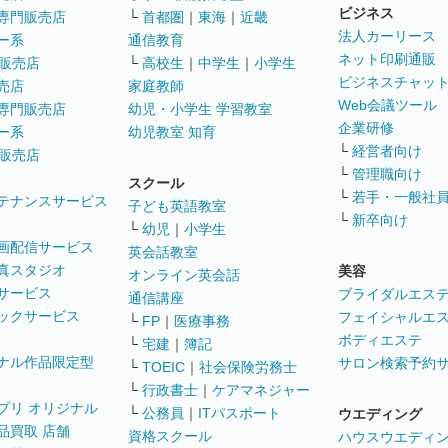
ビジネス
専門販売店
└
首都圏
｜
東海
｜
近畿
法人カーリース
ー系
通信教育
ネット印刷通販
販売店
└
高校生
｜
中学生
｜
小学生
ビジネスチャッ
売店
家庭教師
Web会議ツール
専門販売店
幼児・小学生 学習教室
企業研修
ー系
幼児教室 知育
└
経営者向け
販売店
└
管理職向け
スクール
└
若手・一般社
テナンスサービス
子ども英語教室
└
新卒向け
└
幼児
｜
小学生
画配信サービス
英会話教室
真スタジオ
美容
オンライン英会話
サービス
ブライダルエス
通信講座
ックサービス
フェイシャルエ
└
FP
｜
医療事務
ボディエステ
└
宅建
｜
簿記
ナル作品限定型
サロン検索予約
└
TOEIC
｜
社会保険労務士
└
行政書士
｜
ケアマネジャー
プリ オリジナル
└
公務員
｜
ITパスポート
ウエディング
品買取 店舗
資格スクール
ハウスウエディ