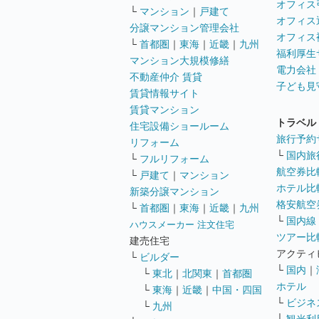
オフィス
└
マンション
｜
戸建て
オフィス
分譲マンション管理会社
オフィス
└
首都圏
｜
東海
｜
近畿
｜
九州
福利厚生
マンション大規模修繕
電力会社
不動産仲介 賃貸
子ども見
賃貸情報サイト
賃貸マンション
トラベル
住宅設備ショールーム
旅行予約
リフォーム
└
国内旅
└
フルリフォーム
航空券比
└
戸建て
｜
マンション
ホテル比
新築分譲マンション
格安航空券
└
首都圏
｜
東海
｜
近畿
｜
九州
└
国内線
ハウスメーカー 注文住宅
ツアー比
建売住宅
アクティ
└
ビルダー
└
国内
｜
└
東北
｜
北関東
｜
首都圏
ホテル
└
東海
｜
近畿
｜
中国・四国
└
ビジネ
└
九州