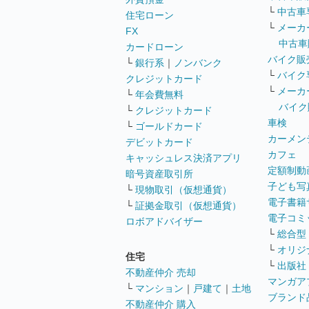
└
中古車
住宅ローン
└
メーカ
FX
中古車
カードローン
バイク販
└
銀行系
｜
ノンバンク
└
バイク
クレジットカード
└
メーカ
└
年会費無料
バイク
└
クレジットカード
車検
└
ゴールドカード
カーメン
デビットカード
カフェ
キャッシュレス決済アプリ
定額制動
暗号資産取引所
子ども写
└
現物取引（仮想通貨）
電子書籍
└
証拠金取引（仮想通貨）
電子コミ
ロボアドバイザー
└
総合型
└
オリジ
住宅
└
出版社
不動産仲介 売却
マンガア
└
マンション
｜
戸建て
｜
土地
ブランド
不動産仲介 購入