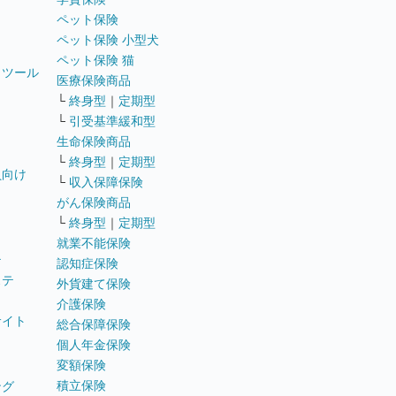
ペット保険
ペット保険 小型犬
ペット保険 猫
トツール
医療保険商品
└
終身型
｜
定期型
└
引受基準緩和型
生命保険商品
└
終身型
｜
定期型
員向け
└
収入保障保険
がん保険商品
└
終身型
｜
定期型
就業不能保険
テ
認知症保険
ステ
外貨建て保険
介護保険
サイト
総合保障保険
個人年金保険
変額保険
積立保険
ング