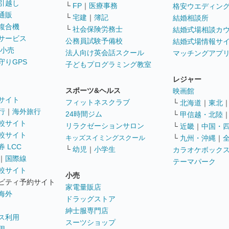
引越し
└
FP
｜
医療事務
格安ウエディン
通販
└
宅建
｜
簿記
結婚相談所
複合機
└
社会保険労務士
結婚式場相談カ
サービス
公務員試験予備校
結婚式場情報サ
 小売
法人向け英会話スクール
マッチングアプ
守りGPS
子どもプログラミング教室
レジャー
スポーツ&ヘルス
映画館
サイト
フィットネスクラブ
└
北海道
｜
東北
行
｜
海外旅行
24時間ジム
└
甲信越・北陸
較サイト
リラクゼーションサロン
└
近畿
｜
中国・
較サイト
キッズスイミングスクール
└
九州・沖縄
｜
 LCC
└
幼児
｜
小学生
カラオケボック
｜
国際線
テーマパーク
較サイト
小売
ビティ予約サイト
家電量販店
海外
ドラッグストア
紳士服専門店
ス利用
スーツショップ