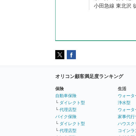
小田急線 東北沢 
オリコン顧客満足度ランキング
保険
生活
自動車保険
ウォータ
└
ダイレクト型
浄水型
└
代理店型
ウォータ
バイク保険
家事代行
└
ダイレクト型
ハウスク
└
代理店型
コインラ