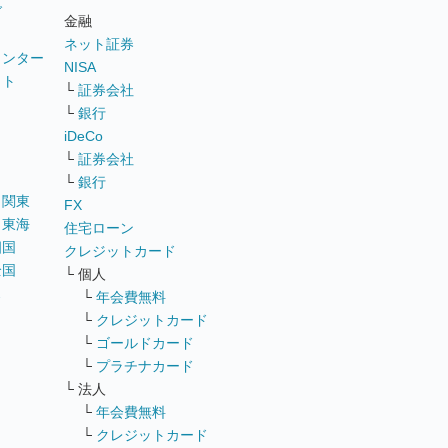
グ
金融
ネット証券
ウンター
NISA
イト
└
証券会社
リ
└
銀行
iDeCo
└
証券会社
└
銀行
｜
関東
FX
｜
東海
住宅ローン
四国
クレジットカード
全国
└ 個人
ス
└
年会費無料
└
クレジットカード
└
ゴールドカード
└
プラチナカード
└ 法人
└
年会費無料
└
クレジットカード