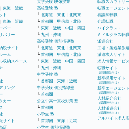
大学受験 映像授業
転職スカウトサ
｜
東海
｜
近畿
高校受験 塾
転職エージェン
ット
└
北海道
｜
東北
｜
北関東
看護師転職
｜
東海
｜
近畿
└
首都圏
｜
甲信越・北陸
介護転職
ーパー
└
東海
｜
近畿
｜
中国・四国
ハイクラス・
リバリー
└
九州・沖縄
ミドルクラス転
高校受験 個別指導塾
派遣会社
納税サイト
└
北海道
｜
東北
｜
北関東
工場・製造業派
ルーム
└
首都圏
｜
甲信越・北陸
派遣求人サイト
ル収納スペース
└
東海
｜
近畿
｜
中国・四国
求人情報サービ
ナ
└
九州・沖縄
転職サイト
（採用担当向け）
中学受験 塾
新卒採用サイト
社
└
首都圏
｜
東海
｜
近畿
（採用担当向け）
アリング
中学受験 個別指導塾
新卒エージェン
（採用担当向け）
ー
└
首都圏
人材紹介会社
タカー
公立中高一貫校対策 塾
（採用担当向け）
ス
└
首都圏
人材派遣会社
（採用担当向け）
社
小学生 塾
アルバイト求人
報サイト
└
首都圏
｜
東海
｜
近畿
売店
小学生 個別指導塾