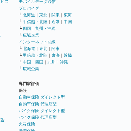
ービス
モバイルデータ通信
ト
プロバイダ
└
北海道
｜
東北
｜
関東
｜
東海
└
甲信越・北陸
｜
近畿
｜
中国
└
四国
｜
九州・沖縄
職
└
広域企業
インターネット回線
遣
└
北海道
｜
東北
｜
関東
└
甲信越・北陸
｜
東海
｜
近畿
ス
└
中国・四国
｜
九州・沖縄
└
広域企業
専門家評価
ト
保険
自動車保険 ダイレクト型
自動車保険 代理店型
バイク保険 ダイレクト型
バイク保険 代理店型
広告
火災保険
学資保険