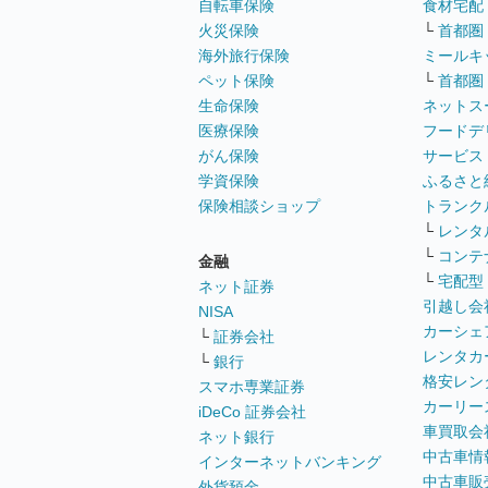
自転車保険
食材宅配
火災保険
└
首都圏
海外旅行保険
ミールキ
ペット保険
└
首都圏
生命保険
ネットス
医療保険
フードデ
がん保険
サービス
学資保険
ふるさと
保険相談ショップ
トランク
└
レンタ
└
コンテ
金融
└
宅配型
ネット証券
引越し会
NISA
カーシェ
└
証券会社
レンタカ
└
銀行
格安レン
スマホ専業証券
カーリー
iDeCo 証券会社
車買取会
ネット銀行
中古車情
インターネットバンキング
中古車販
外貨預金