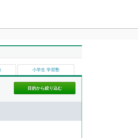
塾
小学生 学習塾