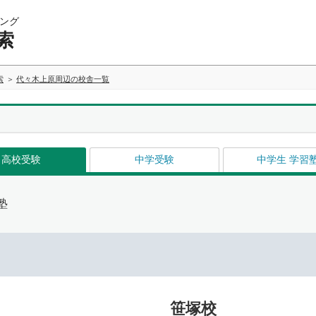
ング
索
索
代々木上原周辺の校舎一覧
高校受験
中学受験
中学生 学習
塾
笹塚校