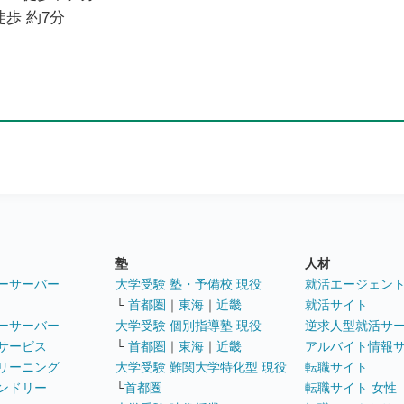
徒歩 約7分
塾
人材
ーサーバー
大学受験 塾・予備校 現役
就活エージェン
└
首都圏
｜
東海
｜
近畿
就活サイト
ーサーバー
大学受験 個別指導塾 現役
逆求人型就活サ
サービス
└
首都圏
｜
東海
｜
近畿
アルバイト情報
リーニング
大学受験 難関大学特化型 現役
転職サイト
ンドリー
└
首都圏
転職サイト 女性