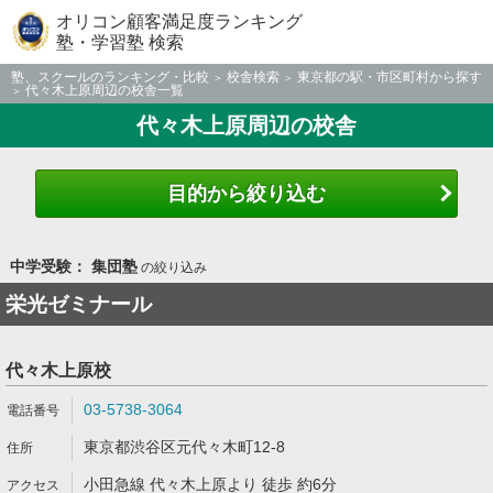
オリコン顧客満足度ランキング
塾・学習塾 検索
塾、スクールのランキング・比較
校舎検索
東京都の駅・市区町村から探す
代々木上原周辺の校舎一覧
代々木上原周辺の校舎
目的から絞り込む
中学受験： 集団塾
の絞り込み
栄光ゼミナール
代々木上原校
03-5738-3064
東京都渋谷区元代々木町12-8
小田急線 代々木上原より 徒歩 約6分