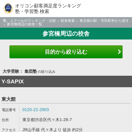
オリコン顧客満足度ランキング
塾・学習塾 検索
塾、スクールのランキング・比較
校舎検索
東京都の駅・市区町村から探す
参宮橋周辺の校舎一覧
参宮橋周辺の校舎
目的から絞り込む
大学受験： 集団塾
の絞り込み
Y-SAPIX
東大館
0120-22-2903
東京都渋谷区代々木1-28-7
JR山手線 代々木より 徒歩 約2分