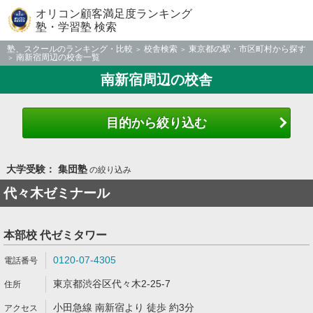
オリコン顧客満足度ランキング
塾・学習塾 検索
塾、スクールのランキング・比較
校舎検索
東京都の駅・市区町村から探す
南新宿周辺の校舎一覧
南新宿周辺の校舎
目的から絞り込む
大学受験： 集団塾
の絞り込み
代々木ゼミナール
本部校 代ゼミタワー
0120-07-4305
東京都渋谷区代々木2-25-7
小田急線 南新宿より 徒歩 約3分