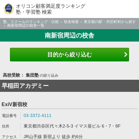
オリコン顧客満足度ランキング
塾・学習塾 検索
塾、スクールのランキング・比較
校舎検索
東京都の駅・市区町村から探す
南新宿周辺の校舎一覧
南新宿周辺の校舎
目的から絞り込む
高校受験： 集団塾
の絞り込み
早稲田アカデミー
ExiV新宿校
03-3372-4111
東京都渋谷区代々木2-5-3 イマス葵ビル 6・7・8F
JR山手線 新宿より 徒歩 約6分