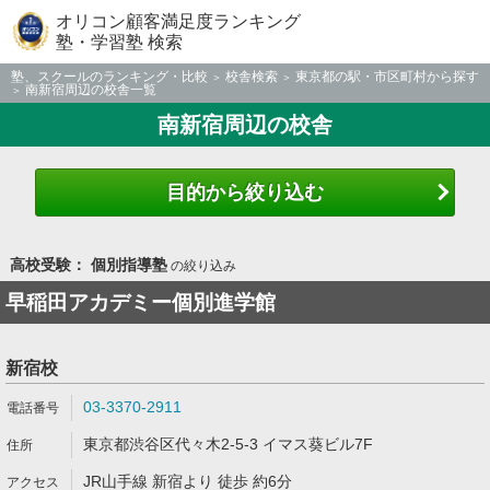
オリコン顧客満足度ランキング
塾・学習塾 検索
塾、スクールのランキング・比較
校舎検索
東京都の駅・市区町村から探す
南新宿周辺の校舎一覧
南新宿周辺の校舎
目的から絞り込む
高校受験： 個別指導塾
の絞り込み
早稲田アカデミー個別進学館
新宿校
03-3370-2911
東京都渋谷区代々木2-5-3 イマス葵ビル7F
JR山手線 新宿より 徒歩 約6分