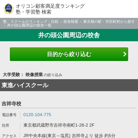
オリコン顧客満足度ランキング
塾・学習塾 検索
塾、スクールのランキング・比較
校舎検索
東京都の駅・市区町村から探す
井の頭公園周辺の校舎一覧
井の頭公園周辺の校舎
目的から絞り込む
大学受験： 映像授業
の絞り込み
東進ハイスクール
吉祥寺校
0120-104-775
東京都武蔵野市吉祥寺南町1-28-2 2F
JR中央本線(東京～塩尻) 吉祥寺より 徒歩 約5分