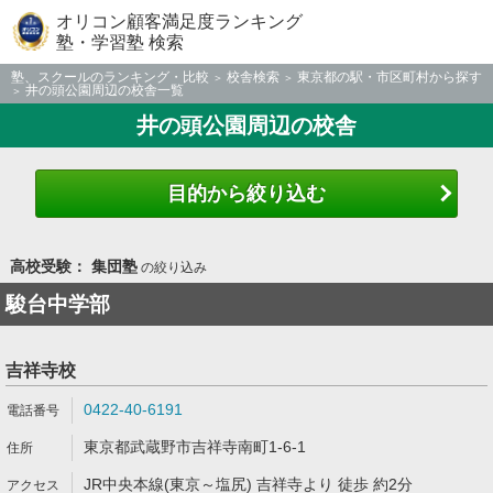
オリコン顧客満足度ランキング
塾・学習塾 検索
塾、スクールのランキング・比較
校舎検索
東京都の駅・市区町村から探す
井の頭公園周辺の校舎一覧
井の頭公園周辺の校舎
目的から絞り込む
高校受験： 集団塾
の絞り込み
駿台中学部
吉祥寺校
0422-40-6191
東京都武蔵野市吉祥寺南町1-6-1
JR中央本線(東京～塩尻) 吉祥寺より 徒歩 約2分