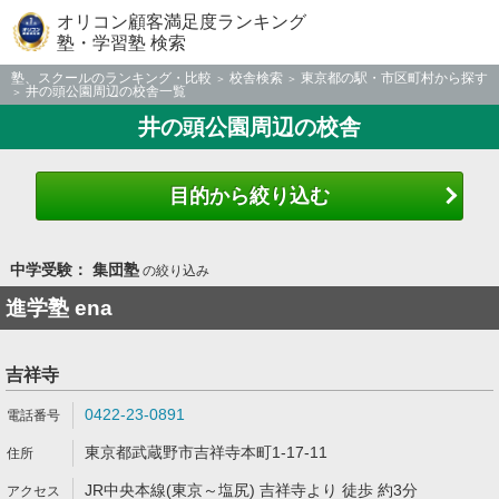
オリコン顧客満足度ランキング
塾・学習塾 検索
塾、スクールのランキング・比較
校舎検索
東京都の駅・市区町村から探す
井の頭公園周辺の校舎一覧
井の頭公園周辺の校舎
目的から絞り込む
中学受験： 集団塾
の絞り込み
進学塾 ena
吉祥寺
0422-23-0891
東京都武蔵野市吉祥寺本町1-17-11
JR中央本線(東京～塩尻) 吉祥寺より 徒歩 約3分