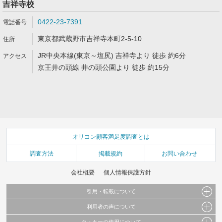
吉祥寺校
0422-23-7391
東京都武蔵野市吉祥寺本町2-5-10
JR中央本線(東京～塩尻) 吉祥寺より 徒歩 約6分
京王井の頭線 井の頭公園より 徒歩 約15分
オリコン顧客満足度調査とは
調査方法
掲載規約
お問い合わせ
会社概要
個人情報保護方針
引用・転載について
利用者の声について
当サイトで公開されている情報（文字、写真、イラスト、画像データ等）及びこれらの配
置・編集および構造などについての著作権は株式会社oricon MEに帰属しております。
クッキーの使用について