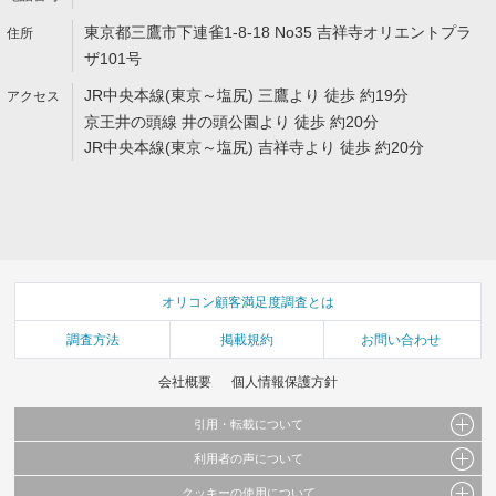
東京都三鷹市下連雀1-8-18 No35 吉祥寺オリエントプラ
ザ101号
JR中央本線(東京～塩尻) 三鷹より 徒歩 約19分
京王井の頭線 井の頭公園より 徒歩 約20分
JR中央本線(東京～塩尻) 吉祥寺より 徒歩 約20分
オリコン顧客満足度調査とは
調査方法
掲載規約
お問い合わせ
会社概要
個人情報保護方針
引用・転載について
利用者の声について
当サイトで公開されている情報（文字、写真、イラスト、画像データ等）及びこれらの配
置・編集および構造などについての著作権は株式会社oricon MEに帰属しております。
クッキーの使用について