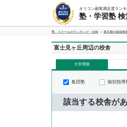
オリコン顧客満足度ランキ
塾・学習塾 検
塾、スクールのランキング・比較
東京都の路線検
富士見ヶ丘周辺の校舎
大学受験
集団塾
個別指導
該当する校舎が