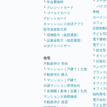
└
メーカ
└
年会費無料
バイク
└
クレジットカード
車検
└
ゴールドカード
カーメン
デビットカード
カフェ
キャッシュレス決済アプリ
定額制動
暗号資産取引所
子ども写
└
現物取引（仮想通貨）
電子書籍
└
証拠金取引（仮想通貨）
電子コミ
ロボアドバイザー
└
総合型
└
オリジ
住宅
└
出版社
不動産仲介 売却
マンガア
└
マンション
｜
戸建て
｜
土地
ブランド
不動産仲介 購入
オフィス
└
マンション
｜
戸建て
オフィス
分譲マンション管理会社
オフィス
└
首都圏
｜
東海
｜
近畿
｜
九州
福利厚生
マンション大規模修繕
電力会社
不動産仲介 賃貸
子ども見