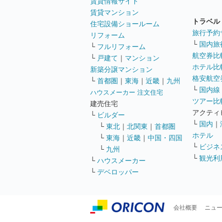
賃貸情報サイト
賃貸マンション
トラベル
住宅設備ショールーム
旅行予約
リフォーム
└
国内旅
└
フルリフォーム
航空券比
└
戸建て
｜
マンション
ホテル比
新築分譲マンション
格安航空券
└
首都圏
｜
東海
｜
近畿
｜
九州
└
国内線
ハウスメーカー 注文住宅
ツアー比
建売住宅
アクティ
└
ビルダー
└
国内
｜
└
東北
｜
北関東
｜
首都圏
ホテル
└
東海
｜
近畿
｜
中国・四国
└
ビジネ
└
九州
└
観光利
└
ハウスメーカー
└
デベロッパー
会社概要
ニュ