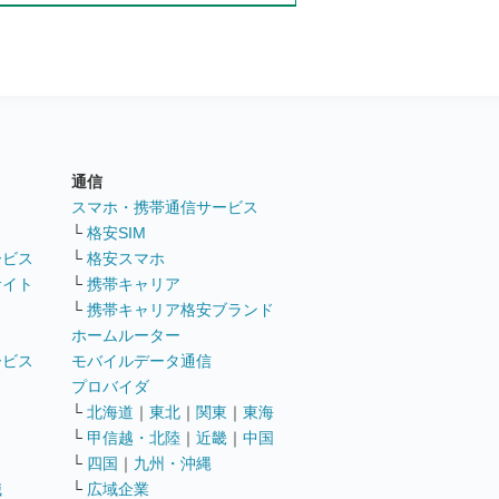
通信
ト
スマホ・携帯通信サービス
└
格安SIM
ービス
└
格安スマホ
サイト
└
携帯キャリア
└
携帯キャリア格安ブランド
ホームルーター
ービス
モバイルデータ通信
ト
プロバイダ
└
北海道
｜
東北
｜
関東
｜
東海
└
甲信越・北陸
｜
近畿
｜
中国
└
四国
｜
九州・沖縄
職
└
広域企業