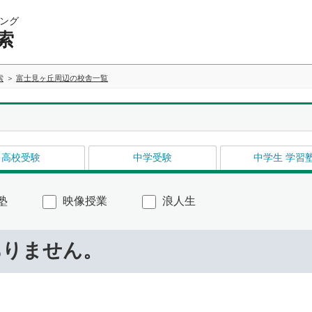
ング
索
索
富士見ヶ丘周辺の校舎一覧
高校受験
中学受験
中学生 学習
塾
映像授業
浪人生
ありません。