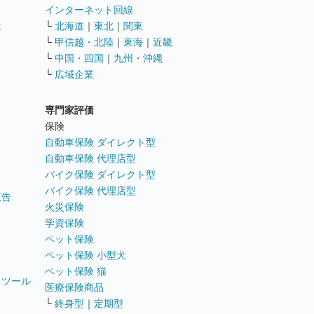
インターネット回線
遣
└
北海道
｜
東北
｜
関東
└
甲信越・北陸
｜
東海
｜
近畿
ス
└
中国・四国
｜
九州・沖縄
└
広域企業
専門家評価
ト
保険
自動車保険 ダイレクト型
自動車保険 代理店型
バイク保険 ダイレクト型
バイク保険 代理店型
広告
火災保険
学資保険
ペット保険
ペット保険 小型犬
ペット保険 猫
トツール
医療保険商品
└
終身型
｜
定期型