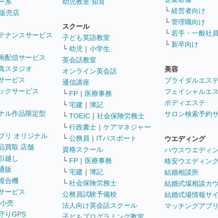
ー系
幼児教室 知育
└
経営者向け
販売店
└
管理職向け
スクール
└
若手・一般社
テナンスサービス
子ども英語教室
└
新卒向け
└
幼児
｜
小学生
画配信サービス
英会話教室
真スタジオ
美容
オンライン英会話
サービス
ブライダルエス
通信講座
ックサービス
フェイシャルエ
└
FP
｜
医療事務
ボディエステ
└
宅建
｜
簿記
ナル作品限定型
サロン検索予約
└
TOEIC
｜
社会保険労務士
└
行政書士
｜
ケアマネジャー
プリ オリジナル
└
公務員
｜
ITパスポート
ウエディング
品買取 店舗
資格スクール
ハウスウエディ
引越し
└
FP
｜
医療事務
格安ウエディン
通販
└
宅建
｜
簿記
結婚相談所
複合機
└
社会保険労務士
結婚式場相談カ
サービス
公務員試験予備校
結婚式場情報サ
 小売
法人向け英会話スクール
マッチングアプ
守りGPS
子どもプログラミング教室