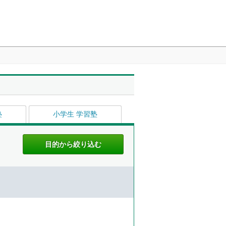
塾
小学生 学習塾