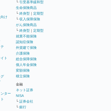
└
引受基準緩和型
生命保険商品
└
終身型
｜
定期型
員向け
└
収入保障保険
がん保険商品
└
終身型
｜
定期型
就業不能保険
テ
認知症保険
ステ
外貨建て保険
介護保険
サイト
総合保障保険
個人年金保険
変額保険
積立保険
ング
グ
金融
ネット証券
ウンター
NISA
イト
└
証券会社
リ
└
銀行