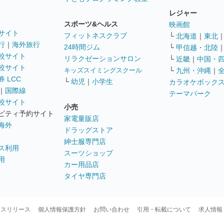
レジャー
スポーツ&ヘルス
映画館
サイト
フィットネスクラブ
└
北海道
｜
東北
行
｜
海外旅行
24時間ジム
└
甲信越・北陸
較サイト
リラクゼーションサロン
└
近畿
｜
中国・
較サイト
キッズスイミングスクール
└
九州・沖縄
｜
 LCC
└
幼児
｜
小学生
カラオケボック
｜
国際線
テーマパーク
較サイト
小売
ビティ予約サイト
家電量販店
海外
ドラッグストア
紳士服専門店
ス利用
スーツショップ
用
カー用品店
タイヤ専門店
ースリリース
個人情報保護方針
お問い合わせ
引用・転載について
求人情報