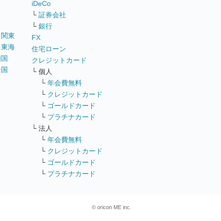
iDeCo
└
証券会社
└
銀行
｜
関東
FX
｜
東海
住宅ローン
四国
クレジットカード
全国
└ 個人
ス
└
年会費無料
└
クレジットカード
└
ゴールドカード
└
プラチナカード
└ 法人
└
年会費無料
└
クレジットカード
└
ゴールドカード
└
プラチナカード
© oricon ME inc.