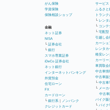
がん保険
サービス
学資保険
ふるさと
保険相談ショップ
トランク
└
レンタ
└
コンテ
金融
└
宅配型
ネット証券
引越し会
NISA
カーシェ
└
証券会社
レンタカ
└
銀行
格安レン
スマホ専業証券
カーリー
iDeCo 証券会社
車買取会
ネット銀行
中古車情
インターネットバンキング
中古車販
外貨預金
└
中古車
住宅ローン
└
メーカ
FX
中古車
カードローン
バイク販
└
銀行系
｜
ノンバンク
└
バイク
クレジットカード