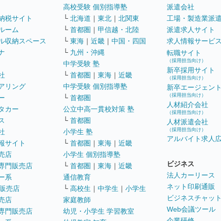
高校受験 個別指導塾
派遣会社
納税サイト
└
北海道
｜
東北
｜
北関東
工場・製造業派
ルーム
└
首都圏
｜
甲信越・北陸
派遣求人サイト
ル収納スペース
└
東海
｜
近畿
｜
中国・四国
求人情報サービ
ナ
└
九州・沖縄
転職サイト
（採用担当向け）
中学受験 塾
新卒採用サイト
社
└
首都圏
｜
東海
｜
近畿
（採用担当向け）
アリング
中学受験 個別指導塾
新卒エージェン
（採用担当向け）
ー
└
首都圏
人材紹介会社
タカー
公立中高一貫校対策 塾
（採用担当向け）
ス
└
首都圏
人材派遣会社
（採用担当向け）
社
小学生 塾
アルバイト求人
報サイト
└
首都圏
｜
東海
｜
近畿
売店
小学生 個別指導塾
ビジネス
専門販売店
└
首都圏
｜
東海
｜
近畿
法人カーリース
ー系
通信教育
ネット印刷通販
販売店
└
高校生
｜
中学生
｜
小学生
ビジネスチャッ
売店
家庭教師
Web会議ツール
専門販売店
幼児・小学生 学習教室
企業研修