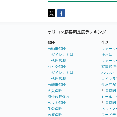
オリコン顧客満足度ランキング
保険
生活
自動車保険
ウォータ
└
ダイレクト型
浄水型
└
代理店型
ウォータ
バイク保険
家事代行
└
ダイレクト型
ハウスク
└
代理店型
コインラ
自転車保険
食材宅配
火災保険
└
首都圏
海外旅行保険
ミールキ
ペット保険
└
首都圏
生命保険
ネットス
医療保険
フードデ