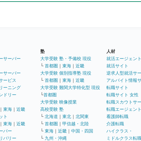
塾
人材
ーサーバー
大学受験 塾・予備校 現役
就活エージェン
└
首都圏
｜
東海
｜
近畿
就活サイト
ーサーバー
大学受験 個別指導塾 現役
逆求人型就活サ
サービス
└
首都圏
｜
東海
｜
近畿
アルバイト情報
リーニング
大学受験 難関大学特化型 現役
転職サイト
ンドリー
└
首都圏
転職サイト 女性
大学受験 映像授業
転職スカウトサ
｜
東海
｜
近畿
高校受験 塾
転職エージェン
ット
└
北海道
｜
東北
｜
北関東
看護師転職
｜
東海
｜
近畿
└
首都圏
｜
甲信越・北陸
介護転職
ーパー
└
東海
｜
近畿
｜
中国・四国
ハイクラス・
リバリー
└
九州・沖縄
ミドルクラス転