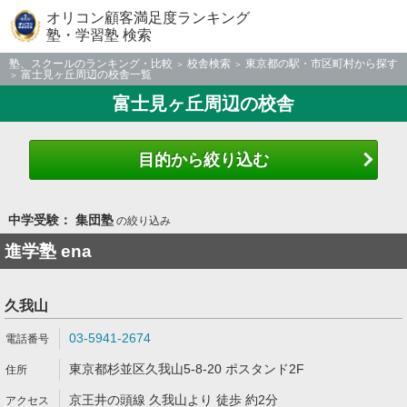
オリコン顧客満足度ランキング
塾・学習塾 検索
塾、スクールのランキング・比較
校舎検索
東京都の駅・市区町村から探す
富士見ヶ丘周辺の校舎一覧
富士見ヶ丘周辺の校舎
目的から絞り込む
中学受験： 集団塾
の絞り込み
進学塾 ena
久我山
03-5941-2674
東京都杉並区久我山5-8-20 ポスタンド2F
京王井の頭線 久我山より 徒歩 約2分