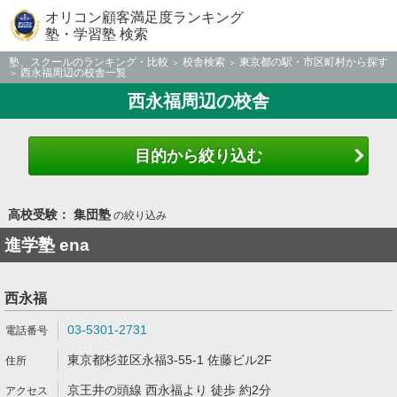
オリコン顧客満足度ランキング
塾・学習塾 検索
塾、スクールのランキング・比較
校舎検索
東京都の駅・市区町村から探す
西永福周辺の校舎一覧
西永福周辺の校舎
目的から絞り込む
高校受験： 集団塾
の絞り込み
進学塾 ena
西永福
03-5301-2731
東京都杉並区永福3-55-1 佐藤ビル2F
京王井の頭線 西永福より 徒歩 約2分