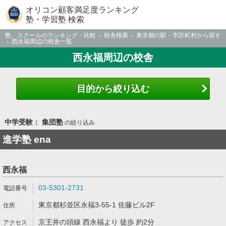
オリコン顧客満足度ランキング
塾・学習塾 検索
塾、スクールのランキング・比較
校舎検索
東京都の駅・市区町村から探す
西永福周辺の校舎一覧
西永福周辺の校舎
目的から絞り込む
中学受験： 集団塾
の絞り込み
進学塾 ena
西永福
03-5301-2731
東京都杉並区永福3-55-1 佐藤ビル2F
京王井の頭線 西永福より 徒歩 約2分