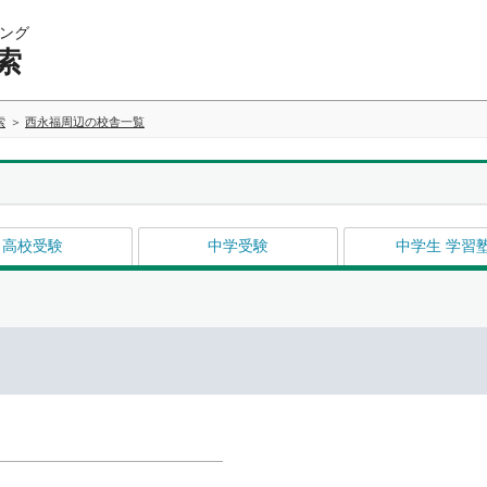
ング
索
索
西永福周辺の校舎一覧
高校受験
中学受験
中学生 学習