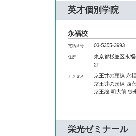
英才個別学院
永福校
03-5355-3993
東京都杉並区永福4-
2F
京王井の頭線 永福
京王井の頭線 西永
京王線 明大前 徒歩
栄光ゼミナール