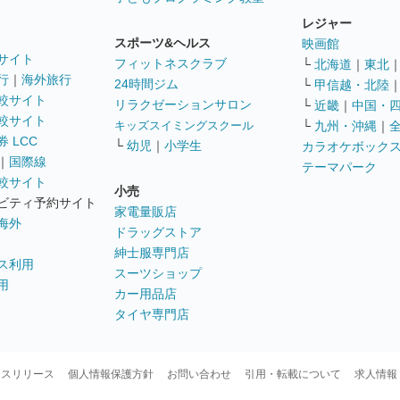
レジャー
スポーツ&ヘルス
映画館
サイト
フィットネスクラブ
└
北海道
｜
東北
行
｜
海外旅行
24時間ジム
└
甲信越・北陸
較サイト
リラクゼーションサロン
└
近畿
｜
中国・
較サイト
キッズスイミングスクール
└
九州・沖縄
｜
 LCC
└
幼児
｜
小学生
カラオケボック
｜
国際線
テーマパーク
較サイト
小売
ビティ予約サイト
家電量販店
海外
ドラッグストア
紳士服専門店
ス利用
スーツショップ
用
カー用品店
タイヤ専門店
ースリリース
個人情報保護方針
お問い合わせ
引用・転載について
求人情報