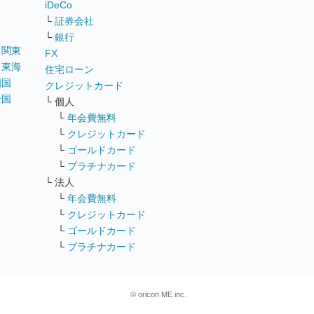
iDeCo
└
証券会社
└
銀行
｜
関東
FX
｜
東海
住宅ローン
四国
クレジットカード
全国
└ 個人
ス
└
年会費無料
└
クレジットカード
└
ゴールドカード
└
プラチナカード
└ 法人
└
年会費無料
└
クレジットカード
└
ゴールドカード
└
プラチナカード
© oricon ME inc.