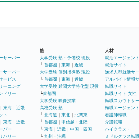
塾
人材
ーサーバー
大学受験 塾・予備校 現役
就活エージェン
└
首都圏
｜
東海
｜
近畿
就活サイト
ーサーバー
大学受験 個別指導塾 現役
逆求人型就活サ
サービス
└
首都圏
｜
東海
｜
近畿
アルバイト情報
リーニング
大学受験 難関大学特化型 現役
転職サイト
ンドリー
└
首都圏
転職サイト 女性
大学受験 映像授業
転職スカウトサ
｜
東海
｜
近畿
高校受験 塾
転職エージェン
ット
└
北海道
｜
東北
｜
北関東
看護師転職
｜
東海
｜
近畿
└
首都圏
｜
甲信越・北陸
介護転職
ーパー
└
東海
｜
近畿
｜
中国・四国
ハイクラス・
リバリー
└
九州・沖縄
ミドルクラス転