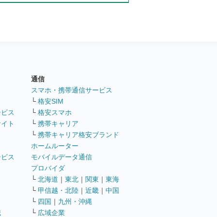
通信
ト
スマホ・携帯通信サービス
└
格安SIM
ービス
└
格安スマホ
サイト
└
携帯キャリア
└
携帯キャリア格安ブランド
ホームルーター
ービス
モバイルデータ通信
ト
プロバイダ
└
北海道
｜
東北
｜
関東
｜
東海
└
甲信越・北陸
｜
近畿
｜
中国
└
四国
｜
九州・沖縄
職
└
広域企業