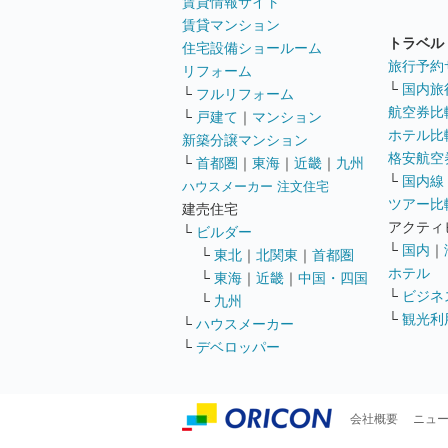
賃貸情報サイト
賃貸マンション
トラベル
住宅設備ショールーム
旅行予約
リフォーム
└
国内旅
└
フルリフォーム
航空券比
└
戸建て
｜
マンション
ホテル比
新築分譲マンション
格安航空券
└
首都圏
｜
東海
｜
近畿
｜
九州
└
国内線
ハウスメーカー 注文住宅
ツアー比
建売住宅
アクティ
└
ビルダー
└
国内
｜
└
東北
｜
北関東
｜
首都圏
ホテル
└
東海
｜
近畿
｜
中国・四国
└
ビジネ
└
九州
└
観光利
└
ハウスメーカー
└
デベロッパー
会社概要
ニュ