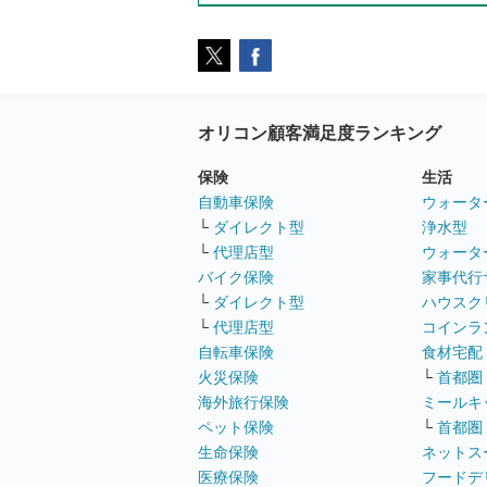
オリコン顧客満足度ランキング
保険
生活
自動車保険
ウォータ
└
ダイレクト型
浄水型
└
代理店型
ウォータ
バイク保険
家事代行
└
ダイレクト型
ハウスク
└
代理店型
コインラ
自転車保険
食材宅配
火災保険
└
首都圏
海外旅行保険
ミールキ
ペット保険
└
首都圏
生命保険
ネットス
医療保険
フードデ