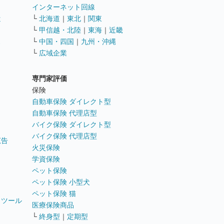
インターネット回線
遣
└
北海道
｜
東北
｜
関東
└
甲信越・北陸
｜
東海
｜
近畿
ス
└
中国・四国
｜
九州・沖縄
└
広域企業
専門家評価
ト
保険
自動車保険 ダイレクト型
自動車保険 代理店型
バイク保険 ダイレクト型
バイク保険 代理店型
広告
火災保険
学資保険
ペット保険
ペット保険 小型犬
ペット保険 猫
トツール
医療保険商品
└
終身型
｜
定期型