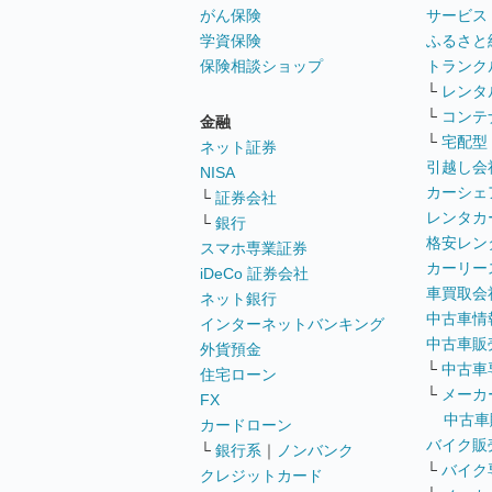
がん保険
サービス
学資保険
ふるさと
保険相談ショップ
トランク
└
レンタ
└
コンテ
金融
└
宅配型
ネット証券
引越し会
NISA
カーシェ
└
証券会社
レンタカ
└
銀行
格安レン
スマホ専業証券
カーリー
iDeCo 証券会社
車買取会
ネット銀行
中古車情
インターネットバンキング
中古車販
外貨預金
└
中古車
住宅ローン
└
メーカ
FX
中古車
カードローン
バイク販
└
銀行系
｜
ノンバンク
└
バイク
クレジットカード