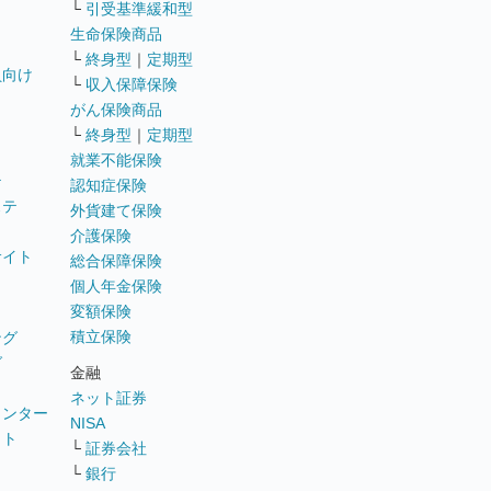
└
引受基準緩和型
生命保険商品
└
終身型
｜
定期型
員向け
└
収入保障保険
がん保険商品
└
終身型
｜
定期型
就業不能保険
テ
認知症保険
ステ
外貨建て保険
介護保険
サイト
総合保障保険
個人年金保険
変額保険
積立保険
ング
グ
金融
ネット証券
ウンター
NISA
イト
└
証券会社
リ
└
銀行