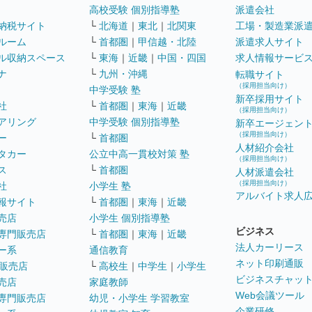
高校受験 個別指導塾
派遣会社
納税サイト
└
北海道
｜
東北
｜
北関東
工場・製造業派
ルーム
└
首都圏
｜
甲信越・北陸
派遣求人サイト
ル収納スペース
└
東海
｜
近畿
｜
中国・四国
求人情報サービ
ナ
└
九州・沖縄
転職サイト
（採用担当向け）
中学受験 塾
新卒採用サイト
社
└
首都圏
｜
東海
｜
近畿
（採用担当向け）
アリング
中学受験 個別指導塾
新卒エージェン
（採用担当向け）
ー
└
首都圏
人材紹介会社
タカー
公立中高一貫校対策 塾
（採用担当向け）
ス
└
首都圏
人材派遣会社
（採用担当向け）
社
小学生 塾
アルバイト求人
報サイト
└
首都圏
｜
東海
｜
近畿
売店
小学生 個別指導塾
ビジネス
専門販売店
└
首都圏
｜
東海
｜
近畿
法人カーリース
ー系
通信教育
ネット印刷通販
販売店
└
高校生
｜
中学生
｜
小学生
ビジネスチャッ
売店
家庭教師
Web会議ツール
専門販売店
幼児・小学生 学習教室
企業研修