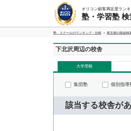
オリコン顧客満足度ランキ
塾・学習塾 検
塾、スクールのランキング・比較
東京都の路線検
下北沢周辺の校舎
大学受験
集団塾
個別指導
該当する校舎が