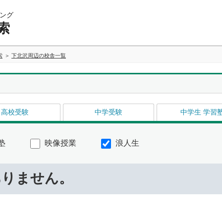
ング
索
索
下北沢周辺の校舎一覧
高校受験
中学受験
中学生 学習
塾
映像授業
浪人生
ありません。