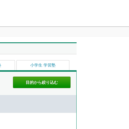
塾
小学生 学習塾