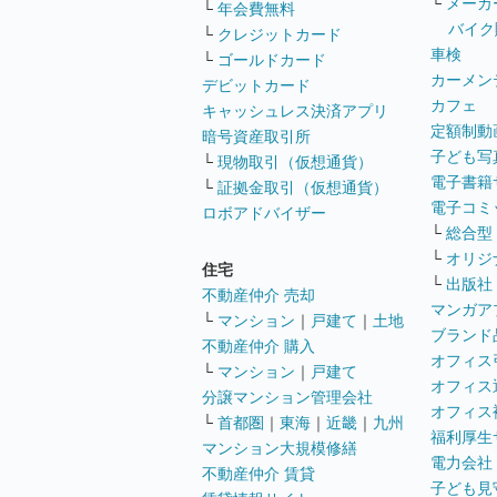
└
メーカ
└
年会費無料
バイク
└
クレジットカード
車検
└
ゴールドカード
カーメン
デビットカード
カフェ
キャッシュレス決済アプリ
定額制動
暗号資産取引所
子ども写
└
現物取引（仮想通貨）
電子書籍
└
証拠金取引（仮想通貨）
電子コミ
ロボアドバイザー
└
総合型
└
オリジ
住宅
└
出版社
不動産仲介 売却
マンガア
└
マンション
｜
戸建て
｜
土地
ブランド
不動産仲介 購入
オフィス
└
マンション
｜
戸建て
オフィス
分譲マンション管理会社
オフィス
└
首都圏
｜
東海
｜
近畿
｜
九州
福利厚生
マンション大規模修繕
電力会社
不動産仲介 賃貸
子ども見