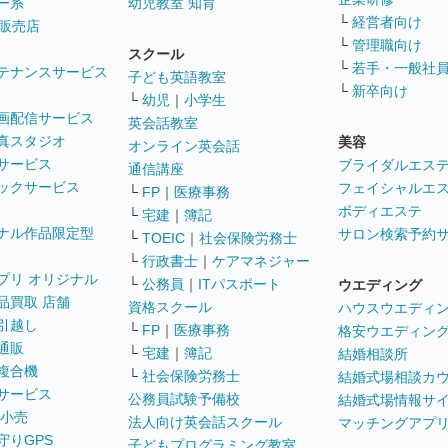
ー系
幼児教室 知育
└
経営者向け
販売店
└
管理職向け
スクール
└
若手・一般社
テナンスサービス
子ども英語教室
└
新卒向け
└
幼児
｜
小学生
画配信サービス
英会話教室
真スタジオ
美容
オンライン英会話
サービス
ブライダルエス
通信講座
ックサービス
フェイシャルエ
└
FP
｜
医療事務
ボディエステ
└
宅建
｜
簿記
ナル作品限定型
サロン検索予約
└
TOEIC
｜
社会保険労務士
└
行政書士
｜
ケアマネジャー
プリ オリジナル
└
公務員
｜
ITパスポート
ウエディング
品買取 店舗
資格スクール
ハウスウエディ
引越し
└
FP
｜
医療事務
格安ウエディン
通販
└
宅建
｜
簿記
結婚相談所
複合機
└
社会保険労務士
結婚式場相談カ
サービス
公務員試験予備校
結婚式場情報サ
 小売
法人向け英会話スクール
マッチングアプ
守りGPS
子どもプログラミング教室