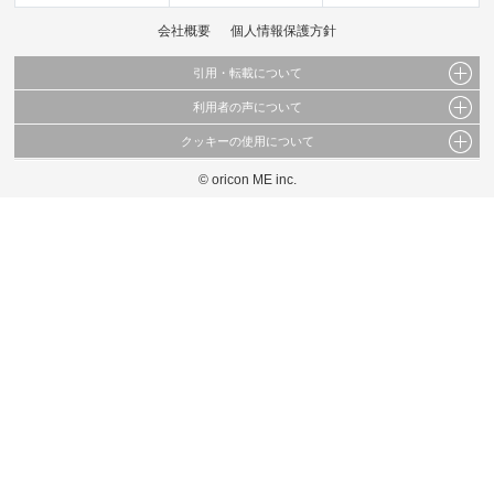
会社概要
個人情報保護方針
引用・転載について
利用者の声について
当サイトで公開されている情報（文字、写真、イラスト、画像データ等）及びこれらの配
置・編集および構造などについての著作権は株式会社oricon MEに帰属しております。
クッキーの使用について
当サイトに掲載している内容はすべてサービスの利用者が提出された見解・感想です。
これらの情報を権利者の許可なく無断転載・複製などの二次利用を行うことは固く禁じて
弊社が内容について正確性を含め一切保証するものではありません。
おります。
© oricon ME inc.
このサイトでは Cookie を使用して、ユーザーに合わせたコンテンツや広告の表示、ソー
弊社の見解・ 意見ではないことをご理解いただいた上でご覧ください。
シャル メディア機能の提供、広告の表示回数やクリック数の測定を行っています。
また、ユーザーによるサイトの利用状況についても情報を収集し、ソーシャル メディア
や広告配信、データ解析の各パートナーに提供しています。
各パートナーは、この情報とユーザーが各パートナーに提供した他の情報や、ユーザーが
各パートナーのサービスを使用したときに収集した他の情報を組み合わせて使用すること
があります。