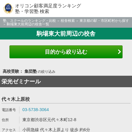
オリコン顧客満足度ランキング
塾・学習塾 検索
塾、スクールのランキング・比較
校舎検索
東京都の駅・市区町村から探す
駒場東大前周辺の校舎一覧
駒場東大前周辺の校舎
目的から絞り込む
高校受験： 集団塾
の絞り込み
栄光ゼミナール
代々木上原校
03-5738-3064
東京都渋谷区元代々木町12-8
小田急線 代々木上原より 徒歩 約6分