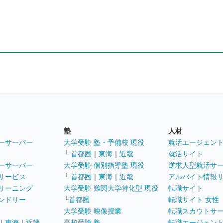
塾
人材
ーサーバー
大学受験 塾・予備校 現役
就活エージェン
└
首都圏
｜
東海
｜
近畿
就活サイト
ーサーバー
大学受験 個別指導塾 現役
逆求人型就活サ
サービス
└
首都圏
｜
東海
｜
近畿
アルバイト情報
リーニング
大学受験 難関大学特化型 現役
転職サイト
ンドリー
└
首都圏
転職サイト 女性
大学受験 映像授業
転職スカウトサ
｜
東海
｜
近畿
高校受験 塾
転職エージェン