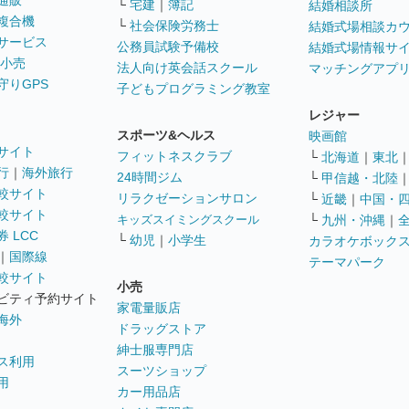
通販
└
宅建
｜
簿記
結婚相談所
複合機
└
社会保険労務士
結婚式場相談カ
サービス
公務員試験予備校
結婚式場情報サ
 小売
法人向け英会話スクール
マッチングアプ
守りGPS
子どもプログラミング教室
レジャー
スポーツ&ヘルス
映画館
サイト
フィットネスクラブ
└
北海道
｜
東北
行
｜
海外旅行
24時間ジム
└
甲信越・北陸
較サイト
リラクゼーションサロン
└
近畿
｜
中国・
較サイト
キッズスイミングスクール
└
九州・沖縄
｜
 LCC
└
幼児
｜
小学生
カラオケボック
｜
国際線
テーマパーク
較サイト
小売
ビティ予約サイト
家電量販店
海外
ドラッグストア
紳士服専門店
ス利用
スーツショップ
用
カー用品店