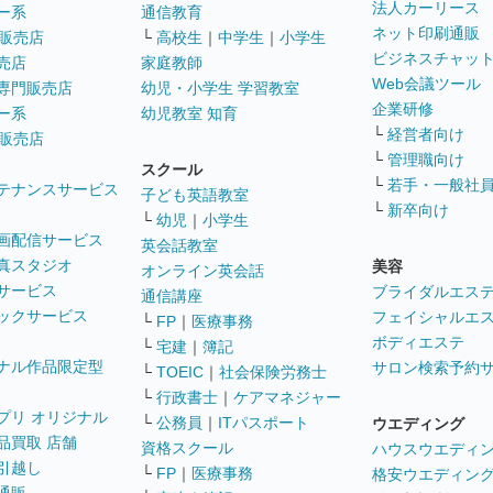
法人カーリース
ー系
通信教育
ネット印刷通販
販売店
└
高校生
｜
中学生
｜
小学生
ビジネスチャッ
売店
家庭教師
Web会議ツール
専門販売店
幼児・小学生 学習教室
企業研修
ー系
幼児教室 知育
└
経営者向け
販売店
└
管理職向け
スクール
└
若手・一般社
テナンスサービス
子ども英語教室
└
新卒向け
└
幼児
｜
小学生
画配信サービス
英会話教室
真スタジオ
美容
オンライン英会話
サービス
ブライダルエス
通信講座
ックサービス
フェイシャルエ
└
FP
｜
医療事務
ボディエステ
└
宅建
｜
簿記
ナル作品限定型
サロン検索予約
└
TOEIC
｜
社会保険労務士
└
行政書士
｜
ケアマネジャー
プリ オリジナル
└
公務員
｜
ITパスポート
ウエディング
品買取 店舗
資格スクール
ハウスウエディ
引越し
└
FP
｜
医療事務
格安ウエディン