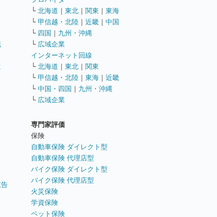
└
北海道
｜
東北
｜
関東
｜
東海
└
甲信越・北陸
｜
近畿
｜
中国
└
四国
｜
九州・沖縄
職
└
広域企業
インターネット回線
遣
└
北海道
｜
東北
｜
関東
└
甲信越・北陸
｜
東海
｜
近畿
ス
└
中国・四国
｜
九州・沖縄
└
広域企業
専門家評価
ト
保険
自動車保険 ダイレクト型
自動車保険 代理店型
バイク保険 ダイレクト型
バイク保険 代理店型
広告
火災保険
学資保険
ペット保険