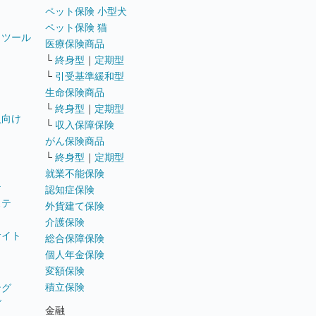
ペット保険 小型犬
ペット保険 猫
トツール
医療保険商品
└
終身型
｜
定期型
└
引受基準緩和型
生命保険商品
└
終身型
｜
定期型
員向け
└
収入保障保険
がん保険商品
└
終身型
｜
定期型
就業不能保険
テ
認知症保険
ステ
外貨建て保険
介護保険
サイト
総合保障保険
個人年金保険
変額保険
積立保険
ング
グ
金融