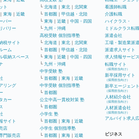
ット
└
北海道
｜
東北
｜
北関東
看護師転職
｜
東海
｜
近畿
└
首都圏
｜
甲信越・北陸
介護転職
ーパー
└
東海
｜
近畿
｜
中国・四国
ハイクラス・
リバリー
└
九州・沖縄
ミドルクラス転
高校受験 個別指導塾
派遣会社
納税サイト
└
北海道
｜
東北
｜
北関東
工場・製造業派
ルーム
└
首都圏
｜
甲信越・北陸
派遣求人サイト
ル収納スペース
└
東海
｜
近畿
｜
中国・四国
求人情報サービ
ナ
└
九州・沖縄
転職サイト
（採用担当向け）
中学受験 塾
新卒採用サイト
社
└
首都圏
｜
東海
｜
近畿
（採用担当向け）
アリング
中学受験 個別指導塾
新卒エージェン
（採用担当向け）
ー
└
首都圏
人材紹介会社
タカー
公立中高一貫校対策 塾
（採用担当向け）
ス
└
首都圏
人材派遣会社
（採用担当向け）
社
小学生 塾
アルバイト求人
報サイト
└
首都圏
｜
東海
｜
近畿
売店
小学生 個別指導塾
ビジネス
専門販売店
└
首都圏
｜
東海
｜
近畿