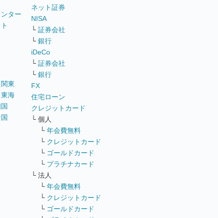
ネット証券
ウンター
NISA
イト
└
証券会社
リ
└
銀行
iDeCo
└
証券会社
└
銀行
｜
関東
FX
｜
東海
住宅ローン
四国
クレジットカード
全国
└ 個人
ス
└
年会費無料
└
クレジットカード
└
ゴールドカード
└
プラチナカード
└ 法人
└
年会費無料
└
クレジットカード
└
ゴールドカード