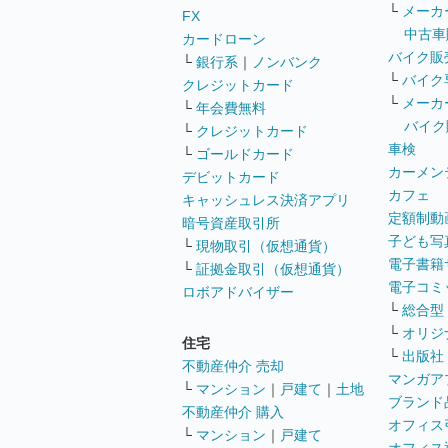
└
メーカ
FX
中古車
カードローン
バイク販
└
銀行系
｜
ノンバンク
└
バイク
クレジットカード
└
メーカ
└
年会費無料
バイク
└
クレジットカード
車検
└
ゴールドカード
カーメン
デビットカード
カフェ
キャッシュレス決済アプリ
定額制動
暗号資産取引所
子ども写
└
現物取引（仮想通貨）
電子書籍
└
証拠金取引（仮想通貨）
電子コミ
ロボアドバイザー
└
総合型
└
オリジ
住宅
└
出版社
不動産仲介 売却
マンガア
└
マンション
｜
戸建て
｜
土地
ブランド
不動産仲介 購入
オフィス
└
マンション
｜
戸建て