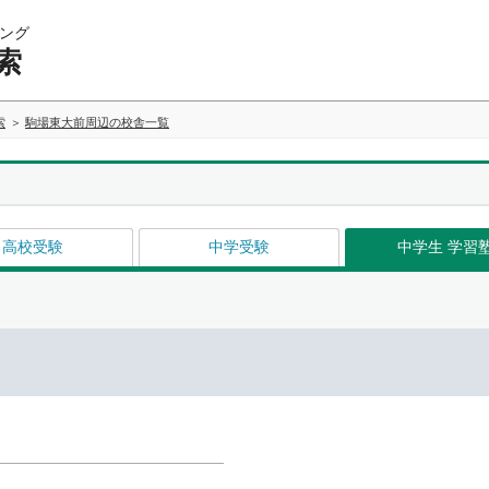
ング
索
索
駒場東大前周辺の校舎一覧
高校受験
中学受験
中学生 学習