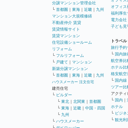
オフィス
分譲マンション管理会社
オフィス
└
首都圏
｜
東海
｜
近畿
｜
九州
福利厚生
マンション大規模修繕
電力会社
不動産仲介 賃貸
子ども見
賃貸情報サイト
賃貸マンション
トラベル
住宅設備ショールーム
旅行予約
リフォーム
└
国内旅
└
フルリフォーム
航空券比
└
戸建て
｜
マンション
ホテル比
新築分譲マンション
格安航空券
└
首都圏
｜
東海
｜
近畿
｜
九州
└
国内線
ハウスメーカー 注文住宅
ツアー比
建売住宅
アクティ
└
ビルダー
└
国内
｜
└
東北
｜
北関東
｜
首都圏
ホテル
└
東海
｜
近畿
｜
中国・四国
└
ビジネ
└
九州
└
観光利
└
ハウスメーカー
└
デベロッパー