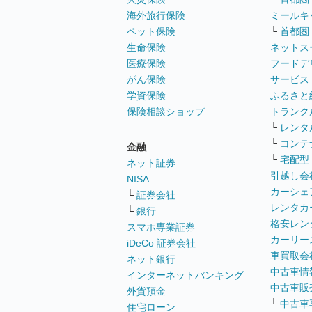
海外旅行保険
ミールキ
ペット保険
└
首都圏
生命保険
ネットス
医療保険
フードデ
がん保険
サービス
学資保険
ふるさと
保険相談ショップ
トランク
└
レンタ
└
コンテ
金融
└
宅配型
ネット証券
引越し会
NISA
カーシェ
└
証券会社
レンタカ
└
銀行
格安レン
スマホ専業証券
カーリー
iDeCo 証券会社
車買取会
ネット銀行
中古車情
インターネットバンキング
中古車販
外貨預金
└
中古車
住宅ローン