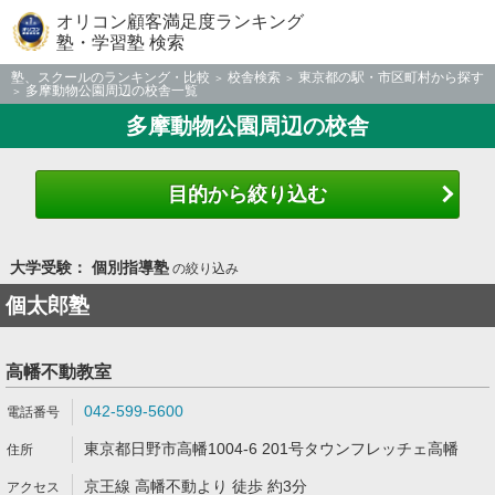
オリコン顧客満足度ランキング
塾・学習塾 検索
塾、スクールのランキング・比較
校舎検索
東京都の駅・市区町村から探す
多摩動物公園周辺の校舎一覧
多摩動物公園周辺の校舎
目的から絞り込む
大学受験： 個別指導塾
の絞り込み
個太郎塾
高幡不動教室
042-599-5600
東京都日野市高幡1004-6 201号タウンフレッチェ高幡
京王線 高幡不動より 徒歩 約3分