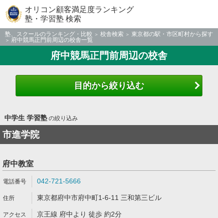
オリコン顧客満足度ランキング
塾・学習塾 検索
塾、スクールのランキング・比較
校舎検索
東京都の駅・市区町村から探す
府中競馬正門前周辺の校舎一覧
府中競馬正門前周辺の校舎
目的から絞り込む
中学生 学習塾
の絞り込み
市進学院
府中教室
042-721-5666
東京都府中市府中町1-6-11 三和第三ビル
京王線 府中より 徒歩 約2分