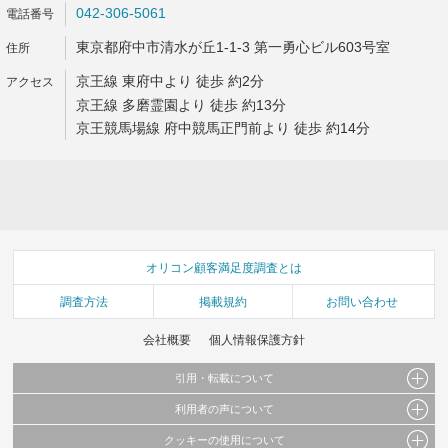
042-306-5061
東京都府中市清水が丘1-1-3 第一勇心ビル603号室
京王線 東府中より 徒歩 約2分
京王線 多磨霊園より 徒歩 約13分
京王競馬場線 府中競馬正門前より 徒歩 約14分
オリコン顧客満足度調査とは
調査方法
掲載規約
お問い合わせ
会社概要
個人情報保護方針
引用・転載について
利用者の声について
当サイトで公開されている情報（文字、写真、イラスト、画像データ等）及びこれらの配
置・編集および構造などについての著作権は株式会社oricon MEに帰属しております。
クッキーの使用について
当サイトに掲載している内容はすべてサービスの利用者が提出された見解・感想です。