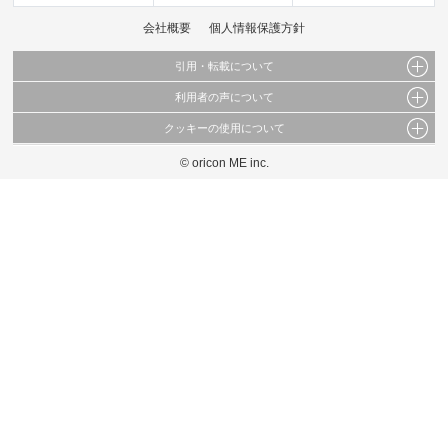
会社概要
個人情報保護方針
引用・転載について
利用者の声について
当サイトで公開されている情報（文字、写真、イラスト、画像データ等）及びこれらの配
置・編集および構造などについての著作権は株式会社oricon MEに帰属しております。
クッキーの使用について
当サイトに掲載している内容はすべてサービスの利用者が提出された見解・感想です。
これらの情報を権利者の許可なく無断転載・複製などの二次利用を行うことは固く禁じて
弊社が内容について正確性を含め一切保証するものではありません。
おります。
© oricon ME inc.
このサイトでは Cookie を使用して、ユーザーに合わせたコンテンツや広告の表示、ソー
弊社の見解・ 意見ではないことをご理解いただいた上でご覧ください。
シャル メディア機能の提供、広告の表示回数やクリック数の測定を行っています。
また、ユーザーによるサイトの利用状況についても情報を収集し、ソーシャル メディア
や広告配信、データ解析の各パートナーに提供しています。
各パートナーは、この情報とユーザーが各パートナーに提供した他の情報や、ユーザーが
各パートナーのサービスを使用したときに収集した他の情報を組み合わせて使用すること
があります。