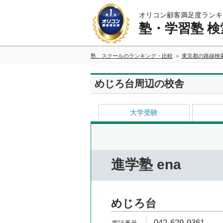
オリコン顧客満足度ランキ
塾・学習塾 検
塾、スクールのランキング・比較
東京都の路線検
めじろ台周辺の校舎
大学受験
進学塾 ena
めじろ台
042-629-9361