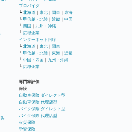
ト
プロバイダ
└
北海道
｜
東北
｜
関東
｜
東海
└
甲信越・北陸
｜
近畿
｜
中国
└
四国
｜
九州・沖縄
職
└
広域企業
インターネット回線
遣
└
北海道
｜
東北
｜
関東
└
甲信越・北陸
｜
東海
｜
近畿
ス
└
中国・四国
｜
九州・沖縄
└
広域企業
専門家評価
ト
保険
自動車保険 ダイレクト型
自動車保険 代理店型
バイク保険 ダイレクト型
バイク保険 代理店型
広告
火災保険
学資保険