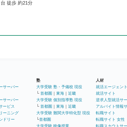
台 徒歩 約21分
塾
人材
ーサーバー
大学受験 塾・予備校 現役
就活エージェン
└
首都圏
｜
東海
｜
近畿
就活サイト
ーサーバー
大学受験 個別指導塾 現役
逆求人型就活サ
サービス
└
首都圏
｜
東海
｜
近畿
アルバイト情報
リーニング
大学受験 難関大学特化型 現役
転職サイト
ンドリー
└
首都圏
転職サイト 女性
大学受験 映像授業
転職スカウトサ