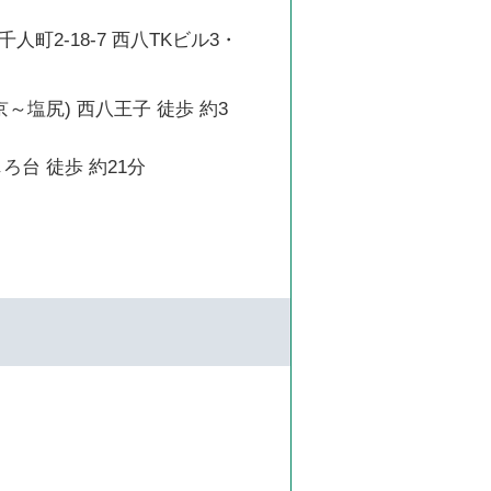
人町2-18-7 西八TKビル3・
京～塩尻) 西八王子 徒歩 約3
ろ台 徒歩 約21分