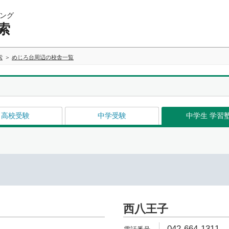
ング
索
索
めじろ台周辺の校舎一覧
高校受験
中学受験
中学生 学習
西八王子
042-664-1311