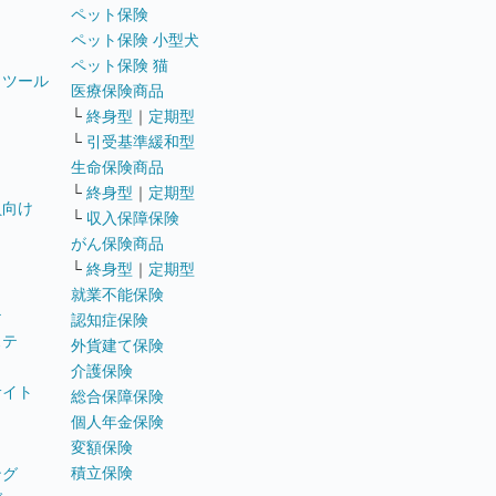
ペット保険
ペット保険 小型犬
ペット保険 猫
トツール
医療保険商品
└
終身型
｜
定期型
└
引受基準緩和型
生命保険商品
└
終身型
｜
定期型
員向け
└
収入保障保険
がん保険商品
└
終身型
｜
定期型
就業不能保険
テ
認知症保険
ステ
外貨建て保険
介護保険
サイト
総合保障保険
個人年金保険
変額保険
積立保険
ング