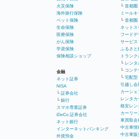
火災保険
└
首都圏
海外旅行保険
ミールキ
ペット保険
└
首都圏
生命保険
ネットス
医療保険
フードデ
がん保険
サービス
学資保険
ふるさと
保険相談ショップ
トランク
└
レンタ
└
コンテ
金融
└
宅配型
ネット証券
引越し会
NISA
カーシェ
└
証券会社
レンタカ
└
銀行
格安レン
スマホ専業証券
カーリー
iDeCo 証券会社
車買取会
ネット銀行
中古車情
インターネットバンキング
中古車販
外貨預金