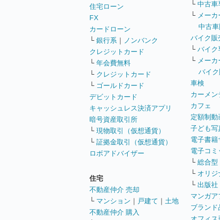
└
中古車
住宅ローン
└
メーカ
FX
中古車
カードローン
バイク販
└
銀行系
｜
ノンバンク
└
バイク
クレジットカード
└
メーカ
└
年会費無料
バイク
└
クレジットカード
車検
└
ゴールドカード
カーメン
デビットカード
カフェ
キャッシュレス決済アプリ
定額制動
暗号資産取引所
子ども写
└
現物取引（仮想通貨）
電子書籍
└
証拠金取引（仮想通貨）
電子コミ
ロボアドバイザー
└
総合型
└
オリジ
住宅
└
出版社
不動産仲介 売却
マンガア
└
マンション
｜
戸建て
｜
土地
ブランド
不動産仲介 購入
オフィス