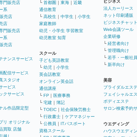
ビジネス
専門販売店
└
首都圏
｜
東海
｜
近畿
法人カーリース
ー系
通信教育
ネット印刷通販
販売店
└
高校生
｜
中学生
｜
小学生
ビジネスチャッ
売店
家庭教師
Web会議ツール
専門販売店
幼児・小学生 学習教室
企業研修
ー系
幼児教室 知育
└
経営者向け
販売店
└
管理職向け
スクール
└
若手・一般社
テナンスサービス
子ども英語教室
└
新卒向け
└
幼児
｜
小学生
画配信サービス
英会話教室
真スタジオ
美容
オンライン英会話
サービス
ブライダルエス
通信講座
ックサービス
フェイシャルエ
└
FP
｜
医療事務
ボディエステ
└
宅建
｜
簿記
ナル作品限定型
サロン検索予約
└
TOEIC
｜
社会保険労務士
└
行政書士
｜
ケアマネジャー
プリ オリジナル
└
公務員
｜
ITパスポート
ウエディング
品買取 店舗
資格スクール
ハウスウエディ
引越し