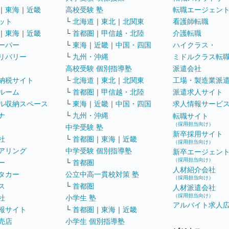
｜
東海
｜
近畿
高校受験 塾
転職エージェン
ット
└
北海道
｜
東北
｜
北関東
看護師転職
｜
東海
｜
近畿
└
首都圏
｜
甲信越・北陸
介護転職
ーパー
└
東海
｜
近畿
｜
中国・四国
ハイクラス・
リバリー
└
九州・沖縄
ミドルクラス転
高校受験 個別指導塾
派遣会社
納税サイト
└
北海道
｜
東北
｜
北関東
工場・製造業派
ルーム
└
首都圏
｜
甲信越・北陸
派遣求人サイト
ル収納スペース
└
東海
｜
近畿
｜
中国・四国
求人情報サービ
ナ
└
九州・沖縄
転職サイト
（採用担当向け）
中学受験 塾
新卒採用サイト
社
└
首都圏
｜
東海
｜
近畿
（採用担当向け）
アリング
中学受験 個別指導塾
新卒エージェン
（採用担当向け）
ー
└
首都圏
人材紹介会社
タカー
公立中高一貫校対策 塾
（採用担当向け）
ス
└
首都圏
人材派遣会社
（採用担当向け）
社
小学生 塾
アルバイト求人
報サイト
└
首都圏
｜
東海
｜
近畿
売店
小学生 個別指導塾