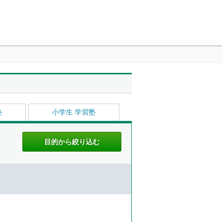
塾
小学生 学習塾