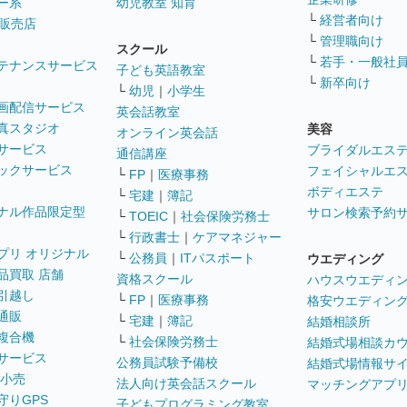
ー系
幼児教室 知育
└
経営者向け
販売店
└
管理職向け
スクール
└
若手・一般社
テナンスサービス
子ども英語教室
└
新卒向け
└
幼児
｜
小学生
画配信サービス
英会話教室
真スタジオ
美容
オンライン英会話
サービス
ブライダルエス
通信講座
ックサービス
フェイシャルエ
└
FP
｜
医療事務
ボディエステ
└
宅建
｜
簿記
ナル作品限定型
サロン検索予約
└
TOEIC
｜
社会保険労務士
└
行政書士
｜
ケアマネジャー
プリ オリジナル
└
公務員
｜
ITパスポート
ウエディング
品買取 店舗
資格スクール
ハウスウエディ
引越し
└
FP
｜
医療事務
格安ウエディン
通販
└
宅建
｜
簿記
結婚相談所
複合機
└
社会保険労務士
結婚式場相談カ
サービス
公務員試験予備校
結婚式場情報サ
 小売
法人向け英会話スクール
マッチングアプ
守りGPS
子どもプログラミング教室