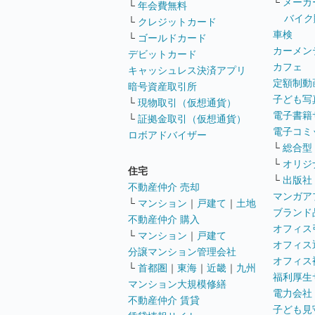
└
メーカ
└
年会費無料
バイク
└
クレジットカード
車検
└
ゴールドカード
カーメン
デビットカード
カフェ
キャッシュレス決済アプリ
定額制動
暗号資産取引所
子ども写
└
現物取引（仮想通貨）
電子書籍
└
証拠金取引（仮想通貨）
電子コミ
ロボアドバイザー
└
総合型
└
オリジ
住宅
└
出版社
不動産仲介 売却
マンガア
└
マンション
｜
戸建て
｜
土地
ブランド
不動産仲介 購入
オフィス
└
マンション
｜
戸建て
オフィス
分譲マンション管理会社
オフィス
└
首都圏
｜
東海
｜
近畿
｜
九州
福利厚生
マンション大規模修繕
電力会社
不動産仲介 賃貸
子ども見