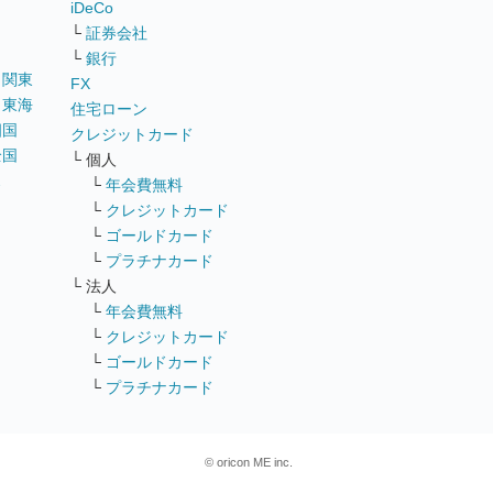
iDeCo
└
証券会社
└
銀行
｜
関東
FX
｜
東海
住宅ローン
四国
クレジットカード
全国
└ 個人
ス
└
年会費無料
└
クレジットカード
└
ゴールドカード
└
プラチナカード
└ 法人
└
年会費無料
└
クレジットカード
└
ゴールドカード
└
プラチナカード
© oricon ME inc.