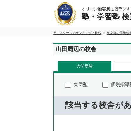
オリコン顧客満足度ランキ
塾・学習塾 検
塾、スクールのランキング・比較
東京都の路線検
山田周辺の校舎
大学受験
集団塾
個別指導
該当する校舎が