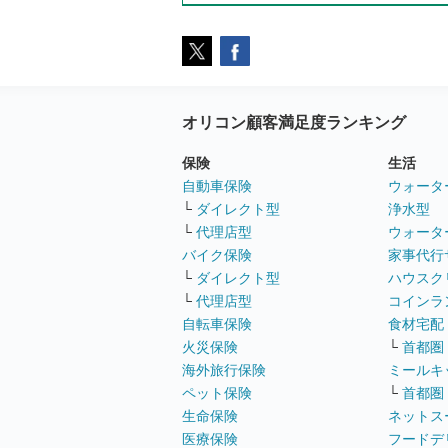
オリコン顧客満足度ランキング
保険
生活
自動車保険
ウォータ
└
ダイレクト型
浄水型
└
代理店型
ウォータ
バイク保険
家事代行
└
ダイレクト型
ハウスク
└
代理店型
コインラ
自転車保険
食材宅配
火災保険
└
首都圏
海外旅行保険
ミールキ
ペット保険
└
首都圏
生命保険
ネットス
医療保険
フードデ