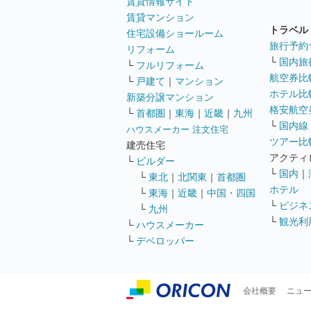
賃貸情報サイト
賃貸マンション
トラベル
住宅設備ショールーム
旅行予約
リフォーム
└
国内旅
└
フルリフォーム
航空券比
└
戸建て
｜
マンション
ホテル比
新築分譲マンション
格安航空券
└
首都圏
｜
東海
｜
近畿
｜
九州
└
国内線
ハウスメーカー 注文住宅
ツアー比
建売住宅
アクティ
└
ビルダー
└
国内
｜
└
東北
｜
北関東
｜
首都圏
ホテル
└
東海
｜
近畿
｜
中国・四国
└
ビジネ
└
九州
└
観光利
└
ハウスメーカー
└
デベロッパー
会社概要
ニュ