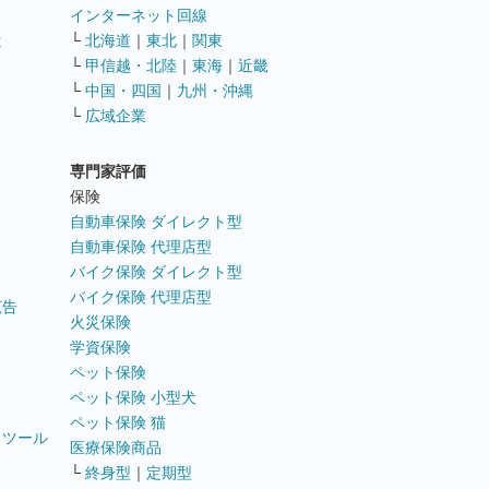
インターネット回線
遣
└
北海道
｜
東北
｜
関東
└
甲信越・北陸
｜
東海
｜
近畿
ス
└
中国・四国
｜
九州・沖縄
└
広域企業
専門家評価
ト
保険
自動車保険 ダイレクト型
自動車保険 代理店型
バイク保険 ダイレクト型
バイク保険 代理店型
広告
火災保険
学資保険
ペット保険
ペット保険 小型犬
ペット保険 猫
トツール
医療保険商品
└
終身型
｜
定期型