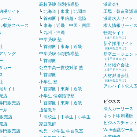
高校受験 個別指導塾
派遣会社
納税サイト
└
北海道
｜
東北
｜
北関東
工場・製造業派
ルーム
└
首都圏
｜
甲信越・北陸
派遣求人サイト
ル収納スペース
└
東海
｜
近畿
｜
中国・四国
求人情報サービ
ナ
└
九州・沖縄
転職サイト
（採用担当向け）
中学受験 塾
新卒採用サイト
社
└
首都圏
｜
東海
｜
近畿
（採用担当向け）
アリング
中学受験 個別指導塾
新卒エージェン
（採用担当向け）
ー
└
首都圏
人材紹介会社
タカー
公立中高一貫校対策 塾
（採用担当向け）
ス
└
首都圏
人材派遣会社
（採用担当向け）
社
小学生 塾
アルバイト求人
報サイト
└
首都圏
｜
東海
｜
近畿
売店
小学生 個別指導塾
ビジネス
専門販売店
└
首都圏
｜
東海
｜
近畿
法人カーリース
ー系
通信教育
ネット印刷通販
販売店
└
高校生
｜
中学生
｜
小学生
ビジネスチャッ
売店
家庭教師
Web会議ツール
専門販売店
幼児・小学生 学習教室
企業研修