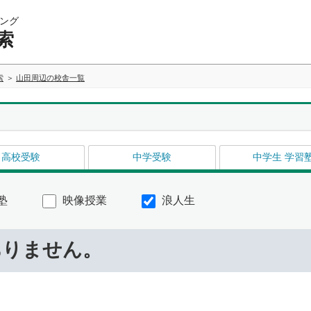
ング
索
索
山田周辺の校舎一覧
高校受験
中学受験
中学生 学習
塾
映像授業
浪人生
ありません。