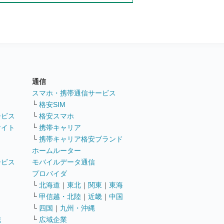
通信
ト
スマホ・携帯通信サービス
└
格安SIM
ービス
└
格安スマホ
サイト
└
携帯キャリア
└
携帯キャリア格安ブランド
ホームルーター
ービス
モバイルデータ通信
ト
プロバイダ
└
北海道
｜
東北
｜
関東
｜
東海
└
甲信越・北陸
｜
近畿
｜
中国
└
四国
｜
九州・沖縄
職
└
広域企業