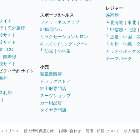
レジャー
スポーツ&ヘルス
映画館
サイト
フィットネスクラブ
└
北海道
｜
東北
行
｜
海外旅行
24時間ジム
└
甲信越・北陸
較サイト
リラクゼーションサロン
└
近畿
｜
中国・
較サイト
キッズスイミングスクール
└
九州・沖縄
｜
 LCC
└
幼児
｜
小学生
カラオケボック
｜
国際線
テーマパーク
較サイト
小売
ビティ予約サイト
家電量販店
海外
ドラッグストア
紳士服専門店
ス利用
スーツショップ
用
カー用品店
タイヤ専門店
ースリリース
個人情報保護方針
お問い合わせ
引用・転載について
求人情報