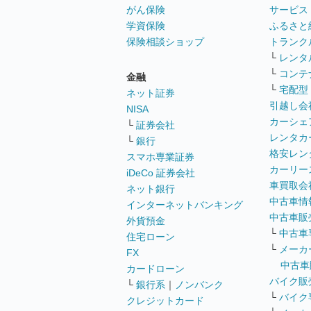
がん保険
サービス
学資保険
ふるさと
保険相談ショップ
トランク
└
レンタ
└
コンテ
金融
└
宅配型
ネット証券
引越し会
NISA
カーシェ
└
証券会社
レンタカ
└
銀行
格安レン
スマホ専業証券
カーリー
iDeCo 証券会社
車買取会
ネット銀行
中古車情
インターネットバンキング
中古車販
外貨預金
└
中古車
住宅ローン
└
メーカ
FX
中古車
カードローン
バイク販
└
銀行系
｜
ノンバンク
└
バイク
クレジットカード