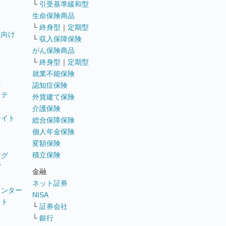
└
引受基準緩和型
生命保険商品
└
終身型
｜
定期型
員向け
└
収入保障保険
がん保険商品
└
終身型
｜
定期型
就業不能保険
テ
認知症保険
ステ
外貨建て保険
介護保険
サイト
総合保障保険
個人年金保険
変額保険
積立保険
ング
グ
金融
ネット証券
ウンター
NISA
イト
└
証券会社
リ
└
銀行