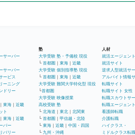
塾
人材
ーサーバー
大学受験 塾・予備校 現役
就活エージェン
└
首都圏
｜
東海
｜
近畿
就活サイト
ーサーバー
大学受験 個別指導塾 現役
逆求人型就活サ
サービス
└
首都圏
｜
東海
｜
近畿
アルバイト情報
リーニング
大学受験 難関大学特化型 現役
転職サイト
ンドリー
└
首都圏
転職サイト 女性
大学受験 映像授業
転職スカウトサ
｜
東海
｜
近畿
高校受験 塾
転職エージェン
ット
└
北海道
｜
東北
｜
北関東
看護師転職
｜
東海
｜
近畿
└
首都圏
｜
甲信越・北陸
介護転職
ーパー
└
東海
｜
近畿
｜
中国・四国
ハイクラス・
リバリー
└
九州・沖縄
ミドルクラス転