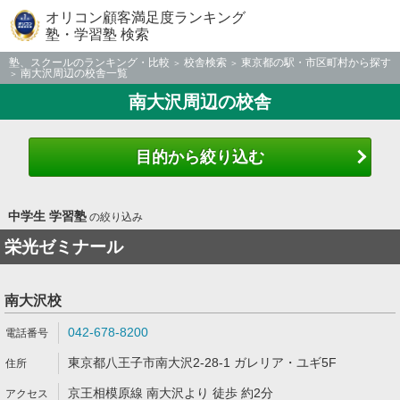
オリコン顧客満足度ランキング
塾・学習塾 検索
塾、スクールのランキング・比較
校舎検索
東京都の駅・市区町村から探す
南大沢周辺の校舎一覧
南大沢周辺の校舎
目的から絞り込む
中学生 学習塾
の絞り込み
栄光ゼミナール
南大沢校
042-678-8200
東京都八王子市南大沢2-28-1 ガレリア・ユギ5F
京王相模原線 南大沢より 徒歩 約2分