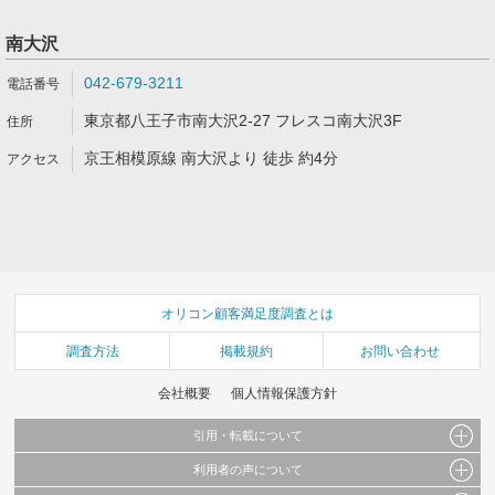
南大沢
042-679-3211
東京都八王子市南大沢2-27 フレスコ南大沢3F
京王相模原線 南大沢より 徒歩 約4分
オリコン顧客満足度調査とは
調査方法
掲載規約
お問い合わせ
会社概要
個人情報保護方針
引用・転載について
利用者の声について
当サイトで公開されている情報（文字、写真、イラスト、画像データ等）及びこれらの配
置・編集および構造などについての著作権は株式会社oricon MEに帰属しております。