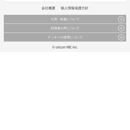
会社概要
個人情報保護方針
引用・転載について
利用者の声について
当サイトで公開されている情報（文字、写真、イラスト、画像データ等）及びこれらの配
置・編集および構造などについての著作権は株式会社oricon MEに帰属しております。
クッキーの使用について
当サイトに掲載している内容はすべてサービスの利用者が提出された見解・感想です。
これらの情報を権利者の許可なく無断転載・複製などの二次利用を行うことは固く禁じて
弊社が内容について正確性を含め一切保証するものではありません。
おります。
© oricon ME inc.
このサイトでは Cookie を使用して、ユーザーに合わせたコンテンツや広告の表示、ソー
弊社の見解・ 意見ではないことをご理解いただいた上でご覧ください。
シャル メディア機能の提供、広告の表示回数やクリック数の測定を行っています。
また、ユーザーによるサイトの利用状況についても情報を収集し、ソーシャル メディア
や広告配信、データ解析の各パートナーに提供しています。
各パートナーは、この情報とユーザーが各パートナーに提供した他の情報や、ユーザーが
各パートナーのサービスを使用したときに収集した他の情報を組み合わせて使用すること
があります。