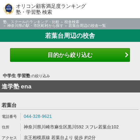
オリコン顧客満足度ランキング
塾・学習塾 検索
塾、スクールのランキング・比較
校舎検索
神奈川県の駅・市区町村から探す
若葉台周辺の校舎一覧
若葉台周辺の校舎
目的から絞り込む
中学生 学習塾
の絞り込み
進学塾 ena
若葉台
044-328-9621
神奈川県川崎市麻生区黒川592 スフレ若葉台102
京王相模原線 若葉台より 徒歩 約2分