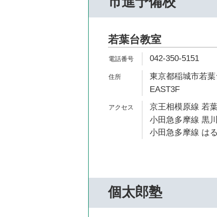
市進予備校
若葉台教室
042-350-5151
東京都稲城市若葉台
EAST3F
京王相模原線 若葉
小田急多摩線 黒川
小田急多摩線 はる
個太郎塾