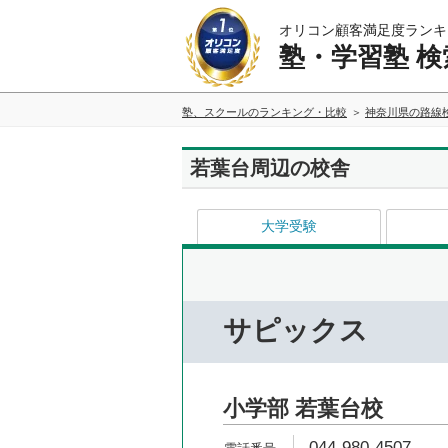
オリコン顧客満足度ランキ
塾・学習塾 検
塾、スクールのランキング・比較
神奈川県の路線
若葉台周辺の校舎
大学受験
サピックス
小学部 若葉台校
044-980-4507