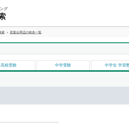
ング
索
検索
若葉台周辺の校舎一覧
高校受験
中学受験
中学生 学習