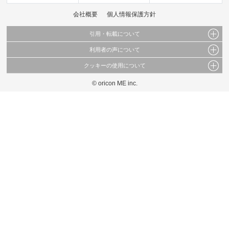
会社概要
個人情報保護方針
引用・転載について
利用者の声について
当サイトで公開されている情報（文字、写真、イラスト、画像データ等）及びこれらの配
置・編集および構造などについての著作権は株式会社oricon MEに帰属しております。
クッキーの使用について
当サイトに掲載している内容はすべてサービスの利用者が提出された見解・感想です。
これらの情報を権利者の許可なく無断転載・複製などの二次利用を行うことは固く禁じて
弊社が内容について正確性を含め一切保証するものではありません。
おります。
© oricon ME inc.
このサイトでは Cookie を使用して、ユーザーに合わせたコンテンツや広告の表示、ソー
弊社の見解・ 意見ではないことをご理解いただいた上でご覧ください。
シャル メディア機能の提供、広告の表示回数やクリック数の測定を行っています。
また、ユーザーによるサイトの利用状況についても情報を収集し、ソーシャル メディア
や広告配信、データ解析の各パートナーに提供しています。
各パートナーは、この情報とユーザーが各パートナーに提供した他の情報や、ユーザーが
各パートナーのサービスを使用したときに収集した他の情報を組み合わせて使用すること
があります。