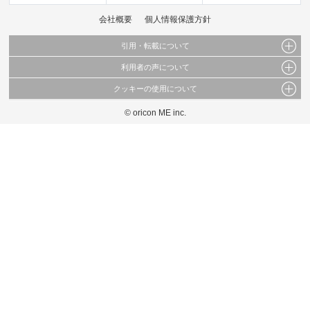
会社概要
個人情報保護方針
引用・転載について
利用者の声について
当サイトで公開されている情報（文字、写真、イラスト、画像データ等）及びこれらの配
置・編集および構造などについての著作権は株式会社oricon MEに帰属しております。
クッキーの使用について
当サイトに掲載している内容はすべてサービスの利用者が提出された見解・感想です。
これらの情報を権利者の許可なく無断転載・複製などの二次利用を行うことは固く禁じて
弊社が内容について正確性を含め一切保証するものではありません。
おります。
© oricon ME inc.
このサイトでは Cookie を使用して、ユーザーに合わせたコンテンツや広告の表示、ソー
弊社の見解・ 意見ではないことをご理解いただいた上でご覧ください。
シャル メディア機能の提供、広告の表示回数やクリック数の測定を行っています。
また、ユーザーによるサイトの利用状況についても情報を収集し、ソーシャル メディア
や広告配信、データ解析の各パートナーに提供しています。
各パートナーは、この情報とユーザーが各パートナーに提供した他の情報や、ユーザーが
各パートナーのサービスを使用したときに収集した他の情報を組み合わせて使用すること
があります。